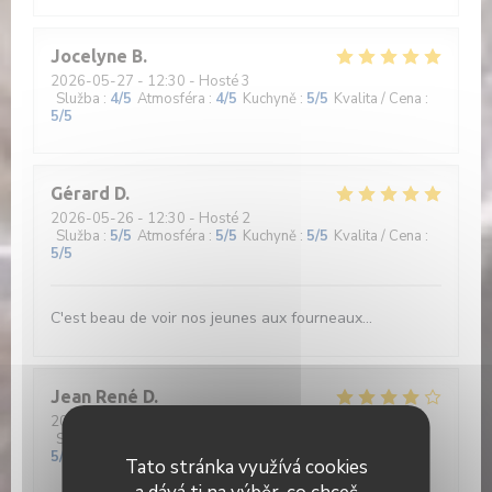
Jocelyne
B
2026-05-27
- 12:30 - Hosté 3
Služba
:
4
/5
Atmosféra
:
4
/5
Kuchyně
:
5
/5
Kvalita / Cena
:
5
/5
Gérard
D
2026-05-26
- 12:30 - Hosté 2
Služba
:
5
/5
Atmosféra
:
5
/5
Kuchyně
:
5
/5
Kvalita / Cena
:
5
/5
C'est beau de voir nos jeunes aux fourneaux...
Jean René
D
2026-05-26
- 12:30 - Hosté 2
Služba
:
4
/5
Atmosféra
:
4
/5
Kuchyně
:
4
/5
Kvalita / Cena
:
5
/5
Tato stránka využívá cookies