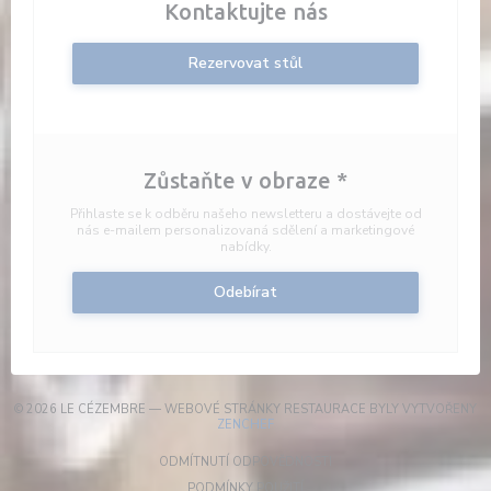
Kontaktujte nás
Rezervovat stůl
Zůstaňte v obraze
*
Přihlaste se k odběru našeho newsletteru a dostávejte od
nás e-mailem personalizovaná sdělení a marketingové
nabídky.
Odebírat
© 2026 LE CÉZEMBRE — WEBOVÉ STRÁNKY RESTAURACE BYLY VYTVOŘENY
((OTEVŘE SE V NOVÉM OKNĚ))
ZENCHEF
((OTEVŘE SE V NOVÉM OKN
ODMÍTNUTÍ ODPOVĚDNOSTI
((OTEVŘE SE V NOVÉM OKNĚ))
PODMÍNKY POUŽITÍ