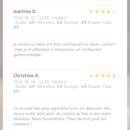
martine
D
2026-05-27
- 12:00 - Hosté 2
Služba
:
5
/5
Atmosféra
:
5
/5
Kuchyně
:
4
/5
Kvalita / Cena
:
4
/5
le service a table est tres satisfaisant le repas ,correct
,mais je m attendais a mieux pour un restaurant
gastronomique.
Christine
A
2026-05-28
- 12:30 - Hosté 4
Služba
:
5
/5
Atmosféra
:
5
/5
Kuchyně
:
5
/5
Kvalita / Cena
:
5
/5
Un accueil des plus agréables pour un déjeuner très
réussi entre amis avec un service au top et des mets
délicieux. Nous reviendrons ! Plein de bon pour les
examens !