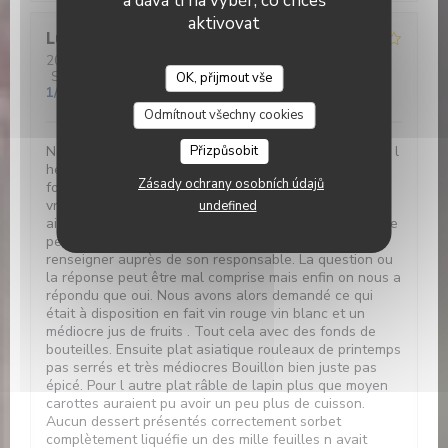
a dává ti na výběr, co chceš
aktivovat
Lucrece
C
2026-05-28
- 12:30 - Hosté 5
Služba
:
2
/5
Atmosféra
:
2
/5
Kuchyně
:
2
/5
Kvalita / Cena
:
OK, přijmout vše
1
/5
Odmítnout všechny cookies
Nous étions prévu pour 12h30 Nous sommes arrivés à l
Přizpůsobit
heure Plus de vin ni rouge ni blanc Nous avons eu des
Zásady ochrany osobních údajů
fonds de bouteille en encore une personne a reçu
vraiment un fond de verre. Ensuite plus de pain.. Par
undefined
ailleurs nous avons demandé si apéritif était compris le
petit étudiant n ayant pas la réponse est allé se
renseigner auprès de son responsable. La question ou
la réponse peut être mal comprise mais enfin on nous a
répondu que oui. Nous avons alors demandé ce qui
était à disposition en fait vin rouge vin blanc et un
médiocre jus de fruits . Tout cela avec des fonds de
bouteilles. Ensuite plat asiatique rouleaux de printemps
pas serrés et très médiocres Bouillon bien juste pas
épicé. Pour l autre plat râble de lapin plus que moyen
carottes auraient pu avoir un peu plus de cuisson.
Aucun dessert présentés correctement sorbet
complètement liquéfie un des mille feuilles n avait