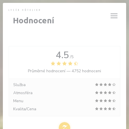
Panel pro správu cookies
Hodnocení
4.5
/5
Průměrné hodnocení —
4752 hodnoceni
Služba
Atmosféra
Menu
Kvalita/Cena