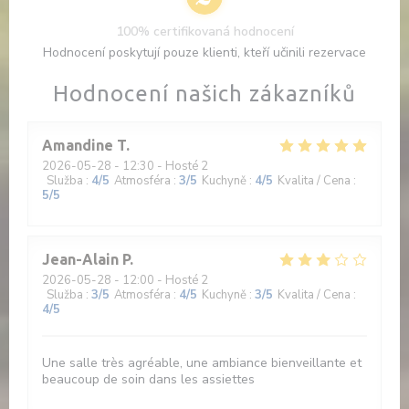
100% certifikovaná hodnocení
Hodnocení poskytují pouze klienti, kteří učinili rezervace
Hodnocení našich zákazníků
Amandine
T
2026-05-28
- 12:30 - Hosté 2
Služba
:
4
/5
Atmosféra
:
3
/5
Kuchyně
:
4
/5
Kvalita / Cena
:
5
/5
Jean-Alain
P
2026-05-28
- 12:00 - Hosté 2
Služba
:
3
/5
Atmosféra
:
4
/5
Kuchyně
:
3
/5
Kvalita / Cena
:
4
/5
Une salle très agréable, une ambiance bienveillante et
beaucoup de soin dans les assiettes