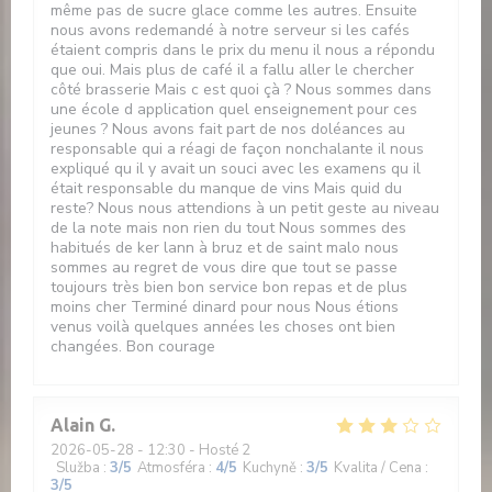
même pas de sucre glace comme les autres. Ensuite
nous avons redemandé à notre serveur si les cafés
étaient compris dans le prix du menu il nous a répondu
que oui. Mais plus de café il a fallu aller le chercher
côté brasserie Mais c est quoi çà ? Nous sommes dans
une école d application quel enseignement pour ces
jeunes ? Nous avons fait part de nos doléances au
responsable qui a réagi de façon nonchalante il nous
expliqué qu il y avait un souci avec les examens qu il
était responsable du manque de vins Mais quid du
reste? Nous nous attendions à un petit geste au niveau
de la note mais non rien du tout Nous sommes des
habitués de ker lann à bruz et de saint malo nous
sommes au regret de vous dire que tout se passe
toujours très bien bon service bon repas et de plus
moins cher Terminé dinard pour nous Nous étions
venus voilà quelques années les choses ont bien
changées. Bon courage
Alain
G
2026-05-28
- 12:30 - Hosté 2
Služba
:
3
/5
Atmosféra
:
4
/5
Kuchyně
:
3
/5
Kvalita / Cena
:
3
/5