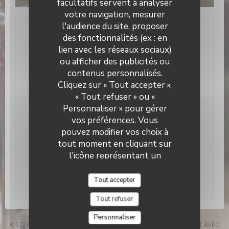
facultatifs servent à analyser
votre navigation, mesurer
l'audience du site, proposer
des fonctionnalités (ex : en
Nous contacter
lien avec les réseaux sociaux)
ou afficher des publicités ou
Réserver
contenus personnalisés.
Cliquez sur « Tout accepter »,
« Tout refuser » ou «
Personnaliser » pour gérer
Newsletter
*
vos préférences. Vous
pouvez modifier vos choix à
Inscrivez-vous à notre lettre d'information pour recevoir
des communications personnalisées et des offres
tout moment en cliquant sur
marketing par courriel.
l'icône représentant un
cookie en bas à gauche des
S'abonner
pages du site.
Tout accepter
Tout refuser
Personnaliser
© 2026 LE CÉZEMBRE — CRÉATION DE SITE INTERNET RESTAURANT AVEC