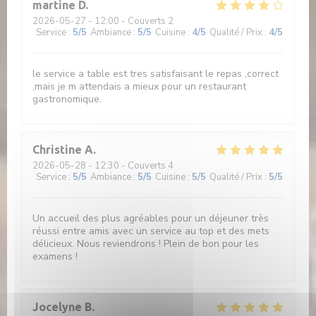
martine
D
2026-05-27
- 12:00 - Couverts 2
Service
:
5
/5
Ambiance
:
5
/5
Cuisine
:
4
/5
Qualité / Prix
:
4
/5
le service a table est tres satisfaisant le repas ,correct
,mais je m attendais a mieux pour un restaurant
gastronomique.
Christine
A
2026-05-28
- 12:30 - Couverts 4
Service
:
5
/5
Ambiance
:
5
/5
Cuisine
:
5
/5
Qualité / Prix
:
5
/5
Un accueil des plus agréables pour un déjeuner très
réussi entre amis avec un service au top et des mets
délicieux. Nous reviendrons ! Plein de bon pour les
examens !
Jocelyne
B