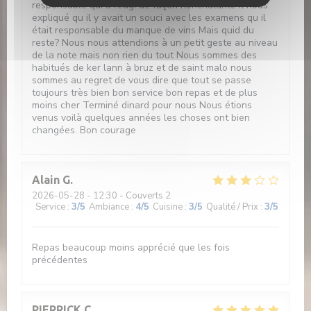
responsable qui a réagi de façon nonchalante il nous
expliqué qu il y avait un souci avec les examens qu il
était responsable du manque de vins Mais quid du
reste? Nous nous attendions à un petit geste au niveau
de la note mais non rien du tout Nous sommes des
habitués de ker lann à bruz et de saint malo nous
sommes au regret de vous dire que tout se passe
toujours très bien bon service bon repas et de plus
moins cher Terminé dinard pour nous Nous étions
venus voilà quelques années les choses ont bien
changées. Bon courage
Alain
G
2026-05-28
- 12:30 - Couverts 2
Service
:
3
/5
Ambiance
:
4
/5
Cuisine
:
3
/5
Qualité / Prix
:
3
/5
Repas beaucoup moins apprécié que les fois
précédentes
PIERRICK
C