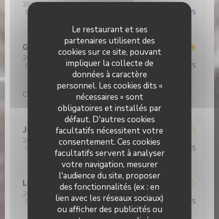
2026-05-27
- 12:30 - Couverts 3
Service
:
4
/5
Ambiance
:
4
/5
Cuisine
:
5
/5
Qualité / Prix
:
5
/5
Le restaurant et ses
partenaires utilisent des
Gérard
D
cookies sur ce site, pouvant
2026-05-26
- 12:30 - Couverts 2
impliquer la collecte de
Service
:
5
/5
Ambiance
:
5
/5
Cuisine
:
5
/5
Qualité / Prix
:
5
/5
données à caractère
personnel. Les cookies dits «
C'est beau de voir nos jeunes aux fourneaux...
nécessaires » sont
obligatoires et installés par
défaut. D'autres cookies
Jean René
facultatifs nécessitent votre
D
2026-05-26
consentement. Ces cookies
- 12:30 - Couverts 2
Service
:
4
/5
Ambiance
:
4
/5
Cuisine
:
4
/5
Qualité / Prix
:
5
/5
facultatifs servent à analyser
votre navigation, mesurer
l'audience du site, proposer
Lucrece
C
des fonctionnalités (ex : en
2026-05-28
- 12:30 - Couverts 5
lien avec les réseaux sociaux)
Service
:
2
/5
Ambiance
:
2
/5
Cuisine
:
2
/5
Qualité / Prix
:
1
/5
ou afficher des publicités ou