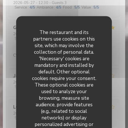
2026-05-27
- 12:30 - Guests 3
Service
:
4
/5
Ambiance
:
4
/5
Food
:
5
/5
Value
:
5
/5
Gérard
D
The restaurant and its
2026-05-26
- 12:30 - Guests 2
partners use cookies on this
Service
:
5
/5
Ambiance
:
5
/5
Food
:
5
/5
Value
:
5
/5
site, which may involve the
collection of personal data.
C'est beau de voir nos jeunes aux fourneaux...
'Necessary' cookies are
mandatory and installed by
default. Other optional
Jean René
D
cookies require your consent.
2026-05-26
- 12:30 - Guests 2
These optional cookies are
Service
:
4
/5
Ambiance
:
4
/5
Food
:
4
/5
Value
:
5
/5
used to analyze your
browsing, measure site
audience, provide features
Lucrece
C
(e.g., related to social
2026-05-28
- 12:30 - Guests 5
networks) or display
Service
:
2
/5
Ambiance
:
2
/5
Food
:
2
/5
Value
:
1
/5
personalized advertising or