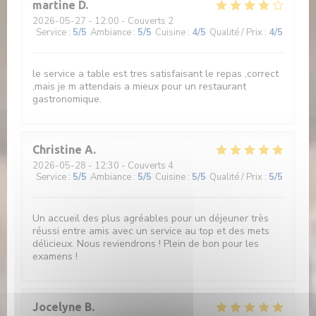
martine
D
2026-05-27
- 12:00 - Couverts 2
Service
:
5
/5
Ambiance
:
5
/5
Cuisine
:
4
/5
Qualité / Prix
:
4
/5
le service a table est tres satisfaisant le repas ,correct
,mais je m attendais a mieux pour un restaurant
gastronomique.
Christine
A
2026-05-28
- 12:30 - Couverts 4
Service
:
5
/5
Ambiance
:
5
/5
Cuisine
:
5
/5
Qualité / Prix
:
5
/5
Un accueil des plus agréables pour un déjeuner très
réussi entre amis avec un service au top et des mets
délicieux. Nous reviendrons ! Plein de bon pour les
examens !
Jocelyne
B