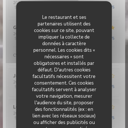
2026-05-27
- 12:30 - Couverts 3
Service
:
4
/5
Ambiance
:
4
/5
Cuisine
:
5
/5
Qualité / Prix
:
5
/5
Le restaurant et ses
partenaires utilisent des
Gérard
D
cookies sur ce site, pouvant
2026-05-26
- 12:30 - Couverts 2
impliquer la collecte de
Service
:
5
/5
Ambiance
:
5
/5
Cuisine
:
5
/5
Qualité / Prix
:
5
/5
données à caractère
personnel. Les cookies dits «
C'est beau de voir nos jeunes aux fourneaux...
nécessaires » sont
obligatoires et installés par
défaut. D'autres cookies
Jean René
facultatifs nécessitent votre
D
2026-05-26
consentement. Ces cookies
- 12:30 - Couverts 2
Service
:
4
/5
Ambiance
:
4
/5
Cuisine
:
4
/5
Qualité / Prix
:
5
/5
facultatifs servent à analyser
votre navigation, mesurer
l'audience du site, proposer
Lucrece
C
des fonctionnalités (ex : en
2026-05-28
- 12:30 - Couverts 5
lien avec les réseaux sociaux)
Service
:
2
/5
Ambiance
:
2
/5
Cuisine
:
2
/5
Qualité / Prix
:
1
/5
ou afficher des publicités ou