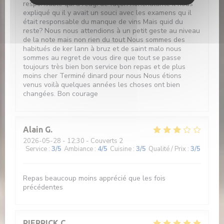
responsable qui a réagi de façon nonchalante il nous
expliqué qu il y avait un souci avec les examens qu il
était responsable du manque de vins Mais quid du
reste? Nous nous attendions à un petit geste au niveau
de la note mais non rien du tout Nous sommes des
habitués de ker lann à bruz et de saint malo nous
sommes au regret de vous dire que tout se passe
toujours très bien bon service bon repas et de plus
moins cher Terminé dinard pour nous Nous étions
venus voilà quelques années les choses ont bien
changées. Bon courage
Alain
G
2026-05-28
- 12:30 - Couverts 2
Service
:
3
/5
Ambiance
:
4
/5
Cuisine
:
3
/5
Qualité / Prix
:
3
/5
Repas beaucoup moins apprécié que les fois
précédentes
PIERRICK
C