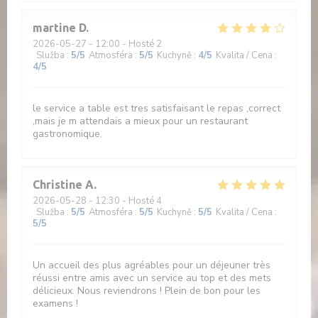
martine
D
2026-05-27
- 12:00 - Hosté 2
Služba
:
5
/5
Atmosféra
:
5
/5
Kuchyně
:
4
/5
Kvalita / Cena
:
4
/5
le service a table est tres satisfaisant le repas ,correct
,mais je m attendais a mieux pour un restaurant
gastronomique.
Christine
A
2026-05-28
- 12:30 - Hosté 4
Služba
:
5
/5
Atmosféra
:
5
/5
Kuchyně
:
5
/5
Kvalita / Cena
:
5
/5
Un accueil des plus agréables pour un déjeuner très
réussi entre amis avec un service au top et des mets
délicieux. Nous reviendrons ! Plein de bon pour les
examens !