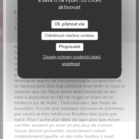
a dává ti na výběr, co chceš
aktivovat
Lucrece
C
2026-05-28
- 12:30 - Hosté 5
Služba
:
2
/5
Atmosféra
:
2
/5
Kuchyně
:
2
/5
Kvalita / Cena
:
OK, přijmout vše
1
/5
Odmítnout všechny cookies
Nous étions prévu pour 12h30 Nous sommes arrivés à l
Přizpůsobit
heure Plus de vin ni rouge ni blanc Nous avons eu des
Zásady ochrany osobních údajů
fonds de bouteille en encore une personne a reçu
vraiment un fond de verre. Ensuite plus de pain.. Par
undefined
ailleurs nous avons demandé si apéritif était compris le
petit étudiant n ayant pas la réponse est allé se
renseigner auprès de son responsable. La question ou
la réponse peut être mal comprise mais enfin on nous a
répondu que oui. Nous avons alors demandé ce qui
était à disposition en fait vin rouge vin blanc et un
médiocre jus de fruits . Tout cela avec des fonds de
bouteilles. Ensuite plat asiatique rouleaux de printemps
pas serrés et très médiocres Bouillon bien juste pas
épicé. Pour l autre plat râble de lapin plus que moyen
carottes auraient pu avoir un peu plus de cuisson.
Aucun dessert présentés correctement sorbet
complètement liquéfie un des mille feuilles n avait