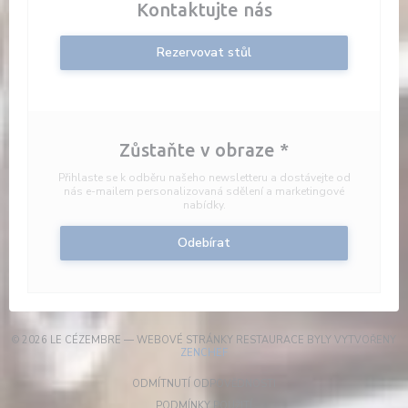
Kontaktujte nás
Rezervovat stůl
Zůstaňte v obraze
*
Přihlaste se k odběru našeho newsletteru a dostávejte od
nás e-mailem personalizovaná sdělení a marketingové
nabídky.
Odebírat
© 2026 LE CÉZEMBRE — WEBOVÉ STRÁNKY RESTAURACE BYLY VYTVOŘENY
((OTEVŘE SE V NOVÉM OKNĚ))
ZENCHEF
((OTEVŘE SE V NOVÉM OKN
ODMÍTNUTÍ ODPOVĚDNOSTI
((OTEVŘE SE V NOVÉM OKNĚ))
PODMÍNKY POUŽITÍ