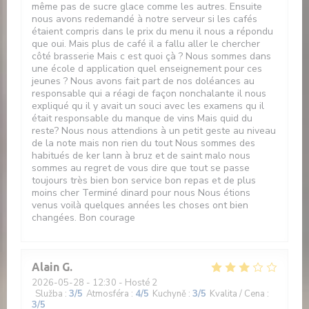
même pas de sucre glace comme les autres. Ensuite
nous avons redemandé à notre serveur si les cafés
étaient compris dans le prix du menu il nous a répondu
que oui. Mais plus de café il a fallu aller le chercher
côté brasserie Mais c est quoi çà ? Nous sommes dans
une école d application quel enseignement pour ces
jeunes ? Nous avons fait part de nos doléances au
responsable qui a réagi de façon nonchalante il nous
expliqué qu il y avait un souci avec les examens qu il
était responsable du manque de vins Mais quid du
reste? Nous nous attendions à un petit geste au niveau
de la note mais non rien du tout Nous sommes des
habitués de ker lann à bruz et de saint malo nous
sommes au regret de vous dire que tout se passe
toujours très bien bon service bon repas et de plus
moins cher Terminé dinard pour nous Nous étions
venus voilà quelques années les choses ont bien
changées. Bon courage
Alain
G
2026-05-28
- 12:30 - Hosté 2
Služba
:
3
/5
Atmosféra
:
4
/5
Kuchyně
:
3
/5
Kvalita / Cena
:
3
/5