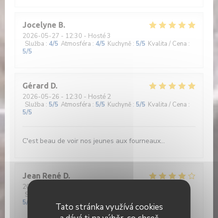
Jocelyne
B
2026-05-27
- 12:30 - Hosté 3
Služba
:
4
/5
Atmosféra
:
4
/5
Kuchyně
:
5
/5
Kvalita / Cena
:
5
/5
Gérard
D
2026-05-26
- 12:30 - Hosté 2
Služba
:
5
/5
Atmosféra
:
5
/5
Kuchyně
:
5
/5
Kvalita / Cena
:
5
/5
C'est beau de voir nos jeunes aux fourneaux...
Jean René
D
2026-05-26
- 12:30 - Hosté 2
Služba
:
4
/5
Atmosféra
:
4
/5
Kuchyně
:
4
/5
Kvalita / Cena
:
5
/5
Tato stránka využívá cookies