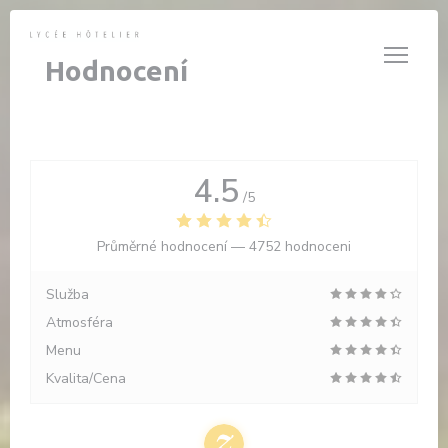
Panel pro správu cookies
Hodnocení
4.5
/5
Průměrné hodnocení —
4752 hodnoceni
Služba
Atmosféra
Menu
Kvalita/Cena