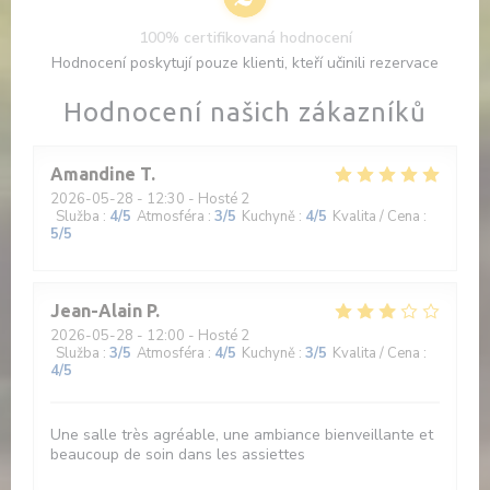
100% certifikovaná hodnocení
Hodnocení poskytují pouze klienti, kteří učinili rezervace
Hodnocení našich zákazníků
Amandine
T
2026-05-28
- 12:30 - Hosté 2
Služba
:
4
/5
Atmosféra
:
3
/5
Kuchyně
:
4
/5
Kvalita / Cena
:
5
/5
Jean-Alain
P
2026-05-28
- 12:00 - Hosté 2
Služba
:
3
/5
Atmosféra
:
4
/5
Kuchyně
:
3
/5
Kvalita / Cena
:
4
/5
Une salle très agréable, une ambiance bienveillante et
beaucoup de soin dans les assiettes