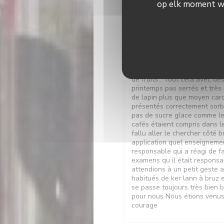
op elk moment wij
Nous étions prévu pour 12h30
Nous avons eu des fonds de 
verre. Ensuite plus de pain.. 
étudiant n ayant pas la répo
question ou la réponse peut
avons alors demandé ce qui ét
de fruits . Tout cela avec de
printemps pas serrés et très 
de lapin plus que moyen caro
présentés correctement sorbe
pas de sucre glace comme le
cafés étaient compris dans le
fallu aller le chercher côté
application quel enseigneme
responsable qui a réagi de fa
examens qu il était respons
attendions à un petit geste 
habitués de ker lann à bruz 
se passe toujours très bien 
pour nous Nous étions venus
courage