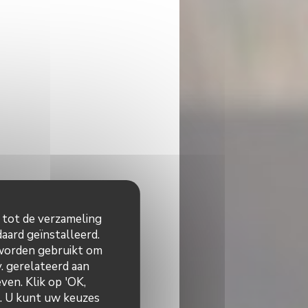
n tot de verzameling
aard geïnstalleerd.
 worden gebruikt om
v. gerelateerd aan
ven. Klik op 'OK,
n. U kunt uw keuzes