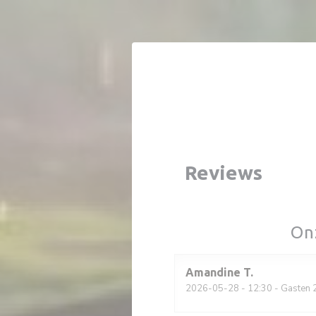
Cookies beheer paneel
Reviews
On
Amandine
T
2026-05-28
- 12:30 - Gasten 