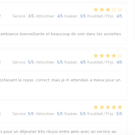
2
Service
:
3
/5
Atmosfeer
:
4
/5
Keuken
:
3
/5
Kwaliteit / Prijs
:
4
/5
 ambiance bienveillante et beaucoup de soin dans les assiettes
2
Service
:
5
/5
Atmosfeer
:
5
/5
Keuken
:
4
/5
Kwaliteit / Prijs
:
4
/5
tisfaisant le repas ,correct ,mais je m attendais a mieux pour un
4
Service
:
5
/5
Atmosfeer
:
5
/5
Keuken
:
5
/5
Kwaliteit / Prijs
:
5
/5
s pour un déjeuner très réussi entre amis avec un service au