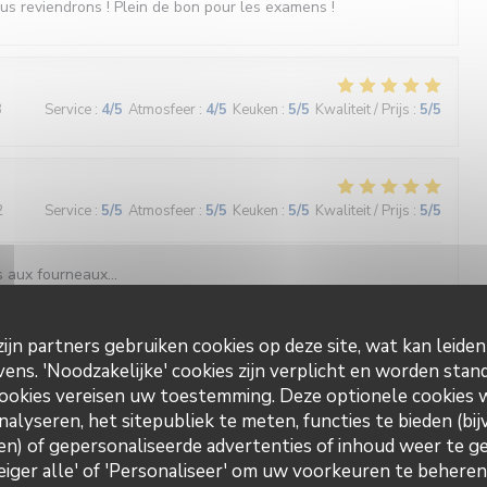
ous reviendrons ! Plein de bon pour les examens !
3
Service
:
4
/5
Atmosfeer
:
4
/5
Keuken
:
5
/5
Kwaliteit / Prijs
:
5
/5
2
Service
:
5
/5
Atmosfeer
:
5
/5
Keuken
:
5
/5
Kwaliteit / Prijs
:
5
/5
 aux fourneaux...
ijn partners gebruiken cookies op deze site, wat kan leide
ns. 'Noodzakelijke' cookies zijn verplicht en worden stand
2
Service
:
4
/5
Atmosfeer
:
4
/5
Keuken
:
4
/5
Kwaliteit / Prijs
:
5
/5
ookies vereisen uw toestemming. Deze optionele cookies
nalyseren, het sitepubliek te meten, functies te bieden (bij
n) of gepersonaliseerde advertenties of inhoud weer te ge
Weiger alle' of 'Personaliseer' om uw voorkeuren te behere
5
Service
:
2
/5
Atmosfeer
:
2
/5
Keuken
:
2
/5
Kwaliteit / Prijs
:
1
/5