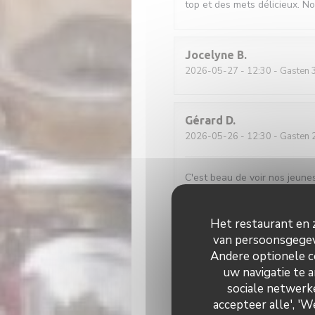
top et des mets délicieux. N
Jocelyne
B
2026-05-27
- 12:30 - Gasten 
Gérard
D
2026-05-26
- 12:30 - Gasten 
C'est beau de voir nos jeunes
Het restaurant en z
Jean René
D
van persoonsgegeve
2026-05-26
- 12:30 - Gasten 
Andere optionele c
uw navigatie te a
sociale netwerke
Lucrece
C
accepteer alle', '
2026-05-28
- 12:30 - Gasten 