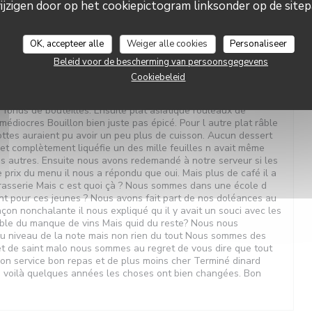
zigen door op het cookiepictogram linksonder op de sitepa
 Nous sommes arrivés à l heure Plus de vin ni rouge ni blanc
OK, accepteer alle
Weiger alle cookies
Personaliseer
bouteille en encore une personne a reçu vraiment un fond de
Par ailleurs nous avons demandé si apéritif était compris le petit
Beleid voor de bescherming van persoonsgegevens
nse est allé se renseigner auprès de son responsable. La
Cookiebeleid
 être mal comprise mais enfin on nous a répondu que oui. Nous
ait à disposition en fait vin rouge vin blanc et un médiocre jus
s fonds de bouteilles. Ensuite plat asiatique rouleaux de
médiocres Bouillon bien juste pas épicé. Pour l autre plat râble
ttes auraient pu avoir un peu plus de cuisson. Aucun dessert
t complètement liquéfie un des mille feuilles n avait même
s autres. Ensuite nous avons redemandé à notre serveur si les
 prix du menu il nous a répondu que oui. Mais plus de café il a
 brasserie Mais c est quoi çà ? Nous sommes dans une école d
nt pour ces jeunes ? Nous avons fait part de nos doléances au
çon nonchalante il nous expliqué qu il y avait un souci avec les
able du manque de vins Mais quid du reste? Nous nous
au niveau de la note mais non rien du tout Nous sommes des
et de saint malo nous sommes au regret de vous dire que tout
bon service bon repas et de plus moins cher Terminé dinard
 voilà quelques années les choses ont bien changées. Bon