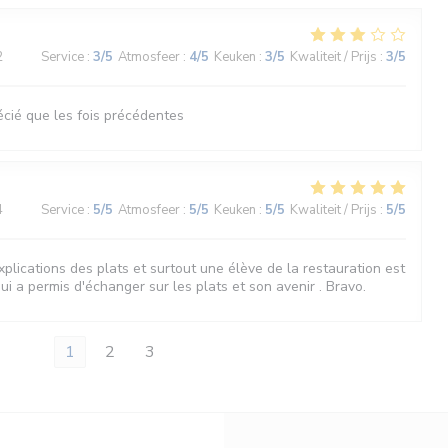
2
Service
:
3
/5
Atmosfeer
:
4
/5
Keuken
:
3
/5
Kwaliteit / Prijs
:
3
/5
ié que les fois précédentes
4
Service
:
5
/5
Atmosfeer
:
5
/5
Keuken
:
5
/5
Kwaliteit / Prijs
:
5
/5
explications des plats et surtout une élève de la restauration est
ui a permis d'échanger sur les plats et son avenir . Bravo.
1
2
3