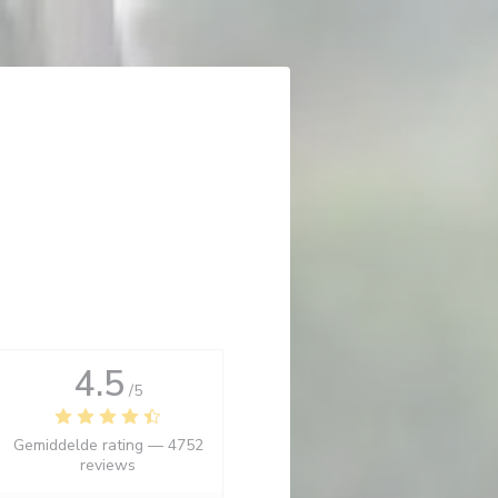
4.5
/5
Gemiddelde rating —
4752
reviews