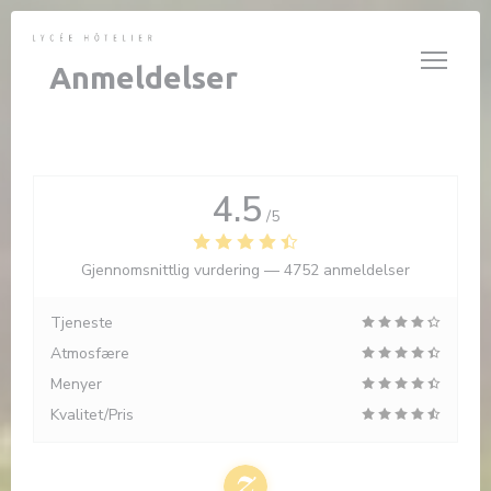
Panel for informasjonskapsler
Anmeldelser
4.5
/5
Gjennomsnittlig vurdering —
4752 anmeldelser
Tjeneste
Atmosfære
Menyer
Kvalitet/Pris