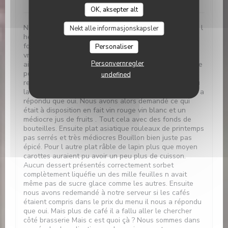
OK, aksepter alt
Nous étions prévu pour 12h30 Nous sommes arrivés à l
Nekt alle informasjonskapsler
heure Plus de vin ni rouge ni blanc Nous avons eu des
fonds de bouteille en encore une personne a reçu
Personaliser
vraiment un fond de verre. Ensuite plus de pain.. Par
Personvernregler
ailleurs nous avons demandé si apéritif était compris le
petit étudiant n ayant pas la réponse est allé se
undefined
renseigner auprès de son responsable. La question ou
la réponse peut être mal comprise mais enfin on nous a
répondu que oui. Nous avons alors demandé ce qui
était à disposition en fait vin rouge vin blanc et un
médiocre jus de fruits . Tout cela avec des fonds de
bouteilles. Ensuite plat asiatique rouleaux de printemps
pas serrés et très médiocres Bouillon bien juste pas
épicé. Pour l autre plat râble de lapin plus que moyen
carottes auraient pu avoir un peu plus de cuisson.
Aucun dessert présentés correctement sorbet
complètement liquéfie un des mille feuilles n avait
même pas de sucre glace comme les autres. Ensuite
nous avons redemandé à notre serveur si les cafés
étaient compris dans le prix du menu il nous a répondu
que oui. Mais plus de café il a fallu aller le chercher
côté brasserie Mais c est quoi çà ? Nous sommes dans