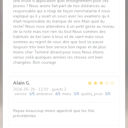
une école d application quel enseignement pour ces
jeunes ? Nous avons fait part de nos doléances au
responsable qui a réagi de façon nonchalante il nous
expliqué qu il y avait un souci avec les examens qu il
était responsable du manque de vins Mais quid du
reste? Nous nous attendions à un petit geste au niveau
de la note mais non rien du tout Nous sommes des
habitués de ker lann à bruz et de saint malo nous
sommes au regret de vous dire que tout se passe
toujours très bien bon service bon repas et de plus
moins cher Terminé dinard pour nous Nous étions
venus voilà quelques années les choses ont bien
changées. Bon courage
Alain
G
2026-05-28
- 12:30 - guests 2
service
:
3
/5
ambience
:
4
/5
menu
:
3
/5
quality_price
:
3
/5
Repas beaucoup moins apprécié que les fois
précédentes