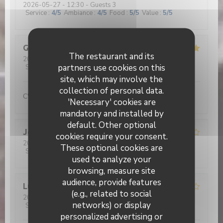
2026-05-27
- 12:30 - Guests 3
Service
:
4
/5
Ambiance
:
4
/5
Food
:
5
/5
Value
:
5
/5
Gérard
D
The restaurant and its
2026-05-26
- 12:30 - Guests 2
partners use cookies on this
Service
:
5
/5
Ambiance
:
5
/5
Food
:
5
/5
Value
:
5
/5
site, which may involve the
collection of personal data.
C'est beau de voir nos jeunes aux fourneaux...
'Necessary' cookies are
mandatory and installed by
default. Other optional
Jean René
D
cookies require your consent.
2026-05-26
- 12:30 - Guests 2
These optional cookies are
Service
:
4
/5
Ambiance
:
4
/5
Food
:
4
/5
Value
:
5
/5
used to analyze your
browsing, measure site
audience, provide features
Lucrece
C
(e.g., related to social
2026-05-28
- 12:30 - Guests 5
networks) or display
Service
:
2
/5
Ambiance
:
2
/5
Food
:
2
/5
Value
:
1
/5
personalized advertising or