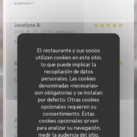
examens !
Jocelyne
B
2026-05-27
- 12:30 - Invitados 3
Servicio
:
4
/5
Ambiente
:
4
/5
Menú
:
5
/5
Calidad / Precio
:
5
/5
El restaurante y sus socios
utilizan cookies en este sitio,
Gérard
D
lo que puede implicar la
2026-05-26
- 12:30 - Invitados 2
recopilación de datos
Servicio
:
5
/5
Ambiente
:
5
/5
Menú
:
5
/5
Calidad / Precio
:
personales. Las cookies
5
/5
denominadas «necesarias»
son obligatorias y se instalan
C'est beau de voir nos jeunes aux fourneaux...
por defecto. Otras cookies
opcionales requieren su
consentimiento. Estas
Jean René
D
cookies opcionales sirven
2026-05-26
- 12:30 - Invitados 2
para analizar su navegación,
Servicio
:
4
/5
Ambiente
:
4
/5
Menú
:
4
/5
Calidad / Precio
:
medir la audiencia del sitio,
5
/5