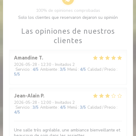
100% de opiniones comprobadas
Solo los clientes que reservaron dejaron su opinión
Las opiniones de nuestros
clientes
Amandine
T
2026-05-28
- 12:30 - Invitados 2
Servicio
:
4
/5
Ambiente
:
3
/5
Menú
:
4
/5
Calidad / Precio
:
5
/5
Jean-Alain
P
2026-05-28
- 12:00 - Invitados 2
Servicio
:
3
/5
Ambiente
:
4
/5
Menú
:
3
/5
Calidad / Precio
:
4
/5
Une salle très agréable, une ambiance bienveillante et
beaucoup de soin dans les assiettes