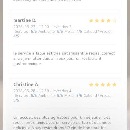
martine
D
2026-05-27
- 12:00 - Invitados 2
Servicio
:
5
/5
Ambiente
:
5
/5
Menú
:
4
/5
Calidad / Precio
:
4
/5
le service a table est tres satisfaisant le repas ,correct
,mais je m attendais a mieux pour un restaurant
gastronomique.
Christine
A
2026-05-28
- 12:30 - Invitados 4
Servicio
:
5
/5
Ambiente
:
5
/5
Menú
:
5
/5
Calidad / Precio
:
5
/5
Un accueil des plus agréables pour un déjeuner très
réussi entre amis avec un service au top et des mets
délicieux. Nous reviendrons ! Plein de bon pour les