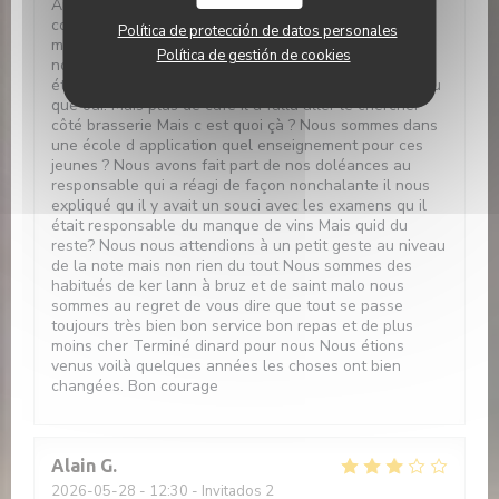
Aucun dessert présentés correctement sorbet
complètement liquéfie un des mille feuilles n avait
Política de protección de datos personales
même pas de sucre glace comme les autres. Ensuite
Política de gestión de cookies
nous avons redemandé à notre serveur si les cafés
étaient compris dans le prix du menu il nous a répondu
que oui. Mais plus de café il a fallu aller le chercher
côté brasserie Mais c est quoi çà ? Nous sommes dans
une école d application quel enseignement pour ces
jeunes ? Nous avons fait part de nos doléances au
responsable qui a réagi de façon nonchalante il nous
expliqué qu il y avait un souci avec les examens qu il
était responsable du manque de vins Mais quid du
reste? Nous nous attendions à un petit geste au niveau
de la note mais non rien du tout Nous sommes des
habitués de ker lann à bruz et de saint malo nous
sommes au regret de vous dire que tout se passe
toujours très bien bon service bon repas et de plus
moins cher Terminé dinard pour nous Nous étions
venus voilà quelques années les choses ont bien
changées. Bon courage
Alain
G
2026-05-28
- 12:30 - Invitados 2