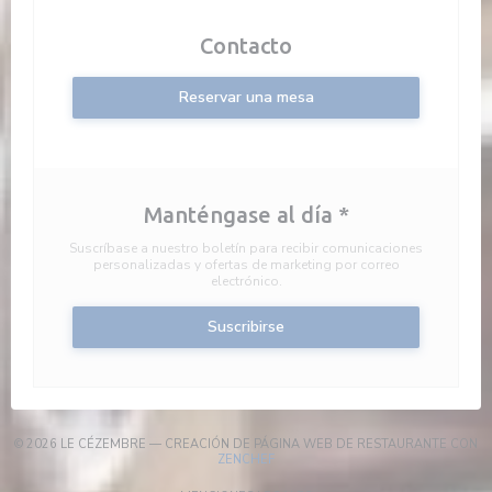
Contacto
Reservar una mesa
Manténgase al día
*
Suscríbase a nuestro boletín para recibir comunicaciones
personalizadas y ofertas de marketing por correo
electrónico.
Suscribirse
© 2026 LE CÉZEMBRE — CREACIÓN DE PÁGINA WEB DE RESTAURANTE CON
((ABRE EN UNA NUEVA VENTANA))
ZENCHEF