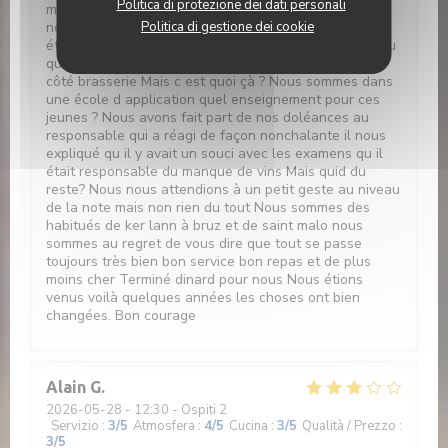
Politica di protezione dei dati personali
même pas de sucre glace comme les autres. Ensuite
Politica di gestione dei cookie
nous avons redemandé à notre serveur si les cafés
étaient compris dans le prix du menu il nous a répondu
que oui. Mais plus de café il a fallu aller le chercher
côté brasserie Mais c est quoi çà ? Nous sommes dans
une école d application quel enseignement pour ces
jeunes ? Nous avons fait part de nos doléances au
responsable qui a réagi de façon nonchalante il nous
expliqué qu il y avait un souci avec les examens qu il
était responsable du manque de vins Mais quid du
reste? Nous nous attendions à un petit geste au niveau
de la note mais non rien du tout Nous sommes des
habitués de ker lann à bruz et de saint malo nous
sommes au regret de vous dire que tout se passe
toujours très bien bon service bon repas et de plus
moins cher Terminé dinard pour nous Nous étions
venus voilà quelques années les choses ont bien
changées. Bon courage
Alain
G
2026-05-28
- 12:30 - Ospiti 2
Servizio
:
3
/5
Atmosfera
:
4
/5
Cucina
:
3
/5
Qualità / Prezzo
:
3
/5