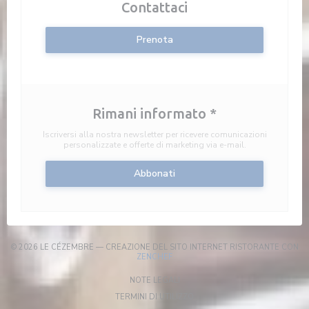
Contattaci
Prenota
Rimani informato
*
Iscriversi alla nostra newsletter per ricevere comunicazioni
personalizzate e offerte di marketing via e-mail.
Abbonati
© 2026 LE CÉZEMBRE — CREAZIONE DEL SITO INTERNET RISTORANTE CON
((APRE UNA NUOVA FINESTRA))
ZENCHEF
((APRE UNA NUOVA FINESTRA))
NOTE LEGALI
((APRE UNA NUOVA FINESTRA)
TERMINI DI UTILIZZO