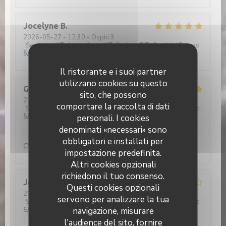
Jocelyne
B
2026-05-27
- 12:30 - Ospiti 3
Servizio
:
4
/5
Atmosfera
:
4
/5
Cucina
:
5
/5
Qualità / Prezzo
:
5
/5
Il ristorante e i suoi partner
utilizzano cookies su questo
Gérard
D
sito, che possono
2026-05-26
- 12:30 - Ospiti 2
comportare la raccolta di dati
Servizio
:
5
/5
Atmosfera
:
5
/5
Cucina
:
5
/5
Qualità / Prezzo
:
5
/5
personali. I cookies
denominati «necessari» sono
obbligatori e installati per
C'est beau de voir nos jeunes aux fourneaux...
impostazione predefinita.
Altri cookies opzionali
richiedono il tuo consenso.
Jean René
D
Questi cookies opzionali
2026-05-26
- 12:30 - Ospiti 2
servono per analizzare la tua
Servizio
:
4
/5
Atmosfera
:
4
/5
Cucina
:
4
/5
Qualità / Prezzo
:
navigazione, misurare
5
/5
l'audience del sito, fornire