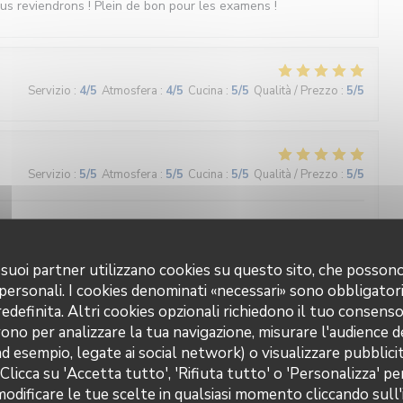
ous reviendrons ! Plein de bon pour les examens !
Servizio
:
4
/5
Atmosfera
:
4
/5
Cucina
:
5
/5
Qualità / Prezzo
:
5
/5
Servizio
:
5
/5
Atmosfera
:
5
/5
Cucina
:
5
/5
Qualità / Prezzo
:
5
/5
 aux fourneaux...
 i suoi partner utilizzano cookies su questo sito, che posso
 personali. I cookies denominati «necessari» sono obbligatori
definita. Altri cookies opzionali richiedono il tuo consens
Servizio
:
4
/5
Atmosfera
:
4
/5
Cucina
:
4
/5
Qualità / Prezzo
:
5
/5
ono per analizzare la tua navigazione, misurare l'audience de
ad esempio, legate ai social network) o visualizzare pubblic
 Clicca su 'Accetta tutto', 'Rifiuta tutto' o 'Personalizza' pe
odificare le tue scelte in qualsiasi momento cliccando sull'
Servizio
:
2
/5
Atmosfera
:
2
/5
Cucina
:
2
/5
Qualità / Prezzo
:
1
/5