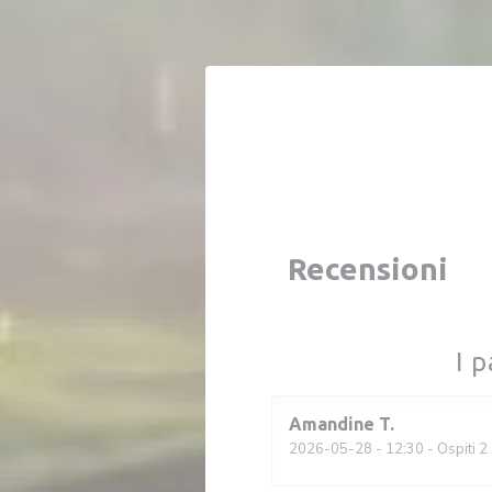
Personalizzazione delle tue scelte sui cookie
Recensioni
I p
Amandine
T
2026-05-28
- 12:30 - Ospiti 2