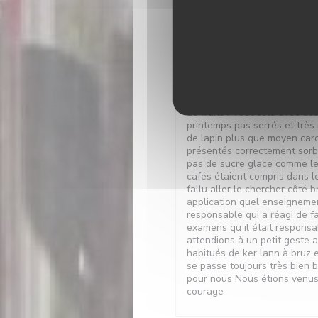
Nous étions prévu pour 12h30
Nous avons eu des fonds de 
verre. Ensuite plus de pain.. 
étudiant n ayant pas la répo
question ou la réponse peut
avons alors demandé ce qui ét
de fruits . Tout cela avec de
printemps pas serrés et très 
de lapin plus que moyen caro
présentés correctement sorbe
pas de sucre glace comme le
cafés étaient compris dans le
fallu aller le chercher côté
application quel enseigneme
responsable qui a réagi de fa
examens qu il était respons
attendions à un petit geste 
habitués de ker lann à bruz 
se passe toujours très bien 
pour nous Nous étions venus
courage