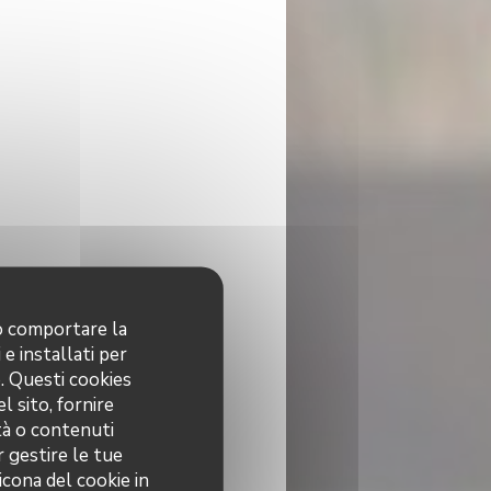
no comportare la
 e installati per
o. Questi cookies
l sito, fornire
ità o contenuti
r gestire le tue
icona del cookie in