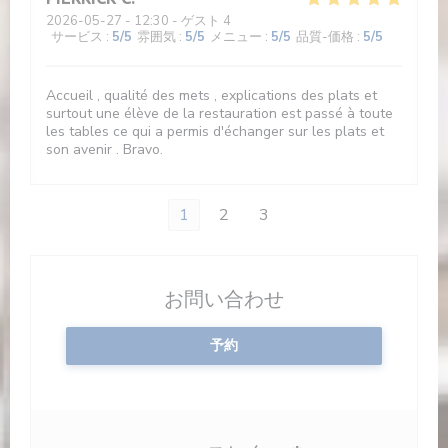
2026-05-27
- 12:30 - ゲスト 4
サービス
:
5
/5
雰囲気
:
5
/5
メニュー
:
5
/5
品質-価格
:
5
/5
Accueil , qualité des mets , explications des plats et
surtout une élève de la restauration est passé à toute
les tables ce qui a permis d'échanger sur les plats et
son avenir . Bravo.
1
2
3
お問い合わせ
予約