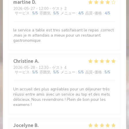
martine
D
2026-05-27
- 12:00 - ゲスト 2
サービス
:
5
/5
雰囲気
:
5
/5
メニュー
:
4
/5
品質-価格
:
4
/5
le service a table est tres satisfaisant le repas ,correct
,mais je m attendais a mieux pour un restaurant
gastronomique.
Christine
A
2026-05-28
- 12:30 - ゲスト 4
サービス
:
5
/5
雰囲気
:
5
/5
メニュー
:
5
/5
品質-価格
:
5
/5
Un accueil des plus agréables pour un déjeuner très
réussi entre amis avec un service au top et des mets
délicieux. Nous reviendrons ! Plein de bon pour les
examens !
Jocelyne
B