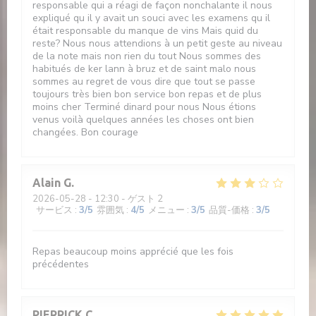
responsable qui a réagi de façon nonchalante il nous
expliqué qu il y avait un souci avec les examens qu il
était responsable du manque de vins Mais quid du
reste? Nous nous attendions à un petit geste au niveau
de la note mais non rien du tout Nous sommes des
habitués de ker lann à bruz et de saint malo nous
sommes au regret de vous dire que tout se passe
toujours très bien bon service bon repas et de plus
moins cher Terminé dinard pour nous Nous étions
venus voilà quelques années les choses ont bien
changées. Bon courage
Alain
G
2026-05-28
- 12:30 - ゲスト 2
サービス
:
3
/5
雰囲気
:
4
/5
メニュー
:
3
/5
品質-価格
:
3
/5
Repas beaucoup moins apprécié que les fois
précédentes
PIERRICK
C