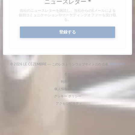
ニュースレター
*
当社のニュースレターを購読し、当社からのEメールによる
個別コミュニケーションやマーケティングオファーを受け取
る。
登録する
((新
© 2026 LE CÉZEMBRE — このレストランウェブサイトの作成者
ZENCHEF
((新しいウィンドウで開きます))
免責
((新しいウィンドウで開きます))
利用規約
((新しいウィンドウで開きます))
個人情報保護方針
((新しいウィンドウで開きます))
クッキー ポリシー
((新しいウィンドウで開きます))
アクセシビリティ