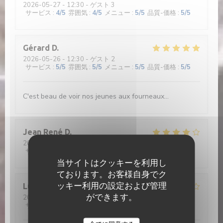
2026-05-27
- 12:30 - ゲスト 3
サービス
:
4
/5
雰囲気
:
4
/5
メニュー
:
5
/5
品質-価格
:
5
/5
Gérard
D
2026-05-26
- 12:30 - ゲスト 2
サービス
:
5
/5
雰囲気
:
5
/5
メニュー
:
5
/5
品質-価格
:
5
/5
C'est beau de voir nos jeunes aux fourneaux...
Jean René
D
2026-05-26
- 12:30 - ゲスト 2
サービス
:
4
/5
雰囲気
:
4
/5
メニュー
:
4
/5
品質-価格
:
5
/5
当サイトはクッキーを利用し
ております。お客様自身でク
ッキー利用の設定および管理
Lucrece
C
ができます。
2026-05-28
- 12:30 - ゲスト 5
サービス
:
2
/5
雰囲気
:
2
/5
メニュー
:
2
/5
品質-価格
:
1
/5