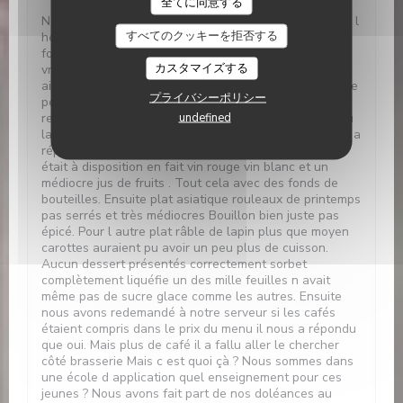
全てに同意する
Nous étions prévu pour 12h30 Nous sommes arrivés à l
すべてのクッキーを拒否する
heure Plus de vin ni rouge ni blanc Nous avons eu des
fonds de bouteille en encore une personne a reçu
カスタマイズする
vraiment un fond de verre. Ensuite plus de pain.. Par
ailleurs nous avons demandé si apéritif était compris le
プライバシーポリシー
petit étudiant n ayant pas la réponse est allé se
undefined
renseigner auprès de son responsable. La question ou
la réponse peut être mal comprise mais enfin on nous a
répondu que oui. Nous avons alors demandé ce qui
était à disposition en fait vin rouge vin blanc et un
médiocre jus de fruits . Tout cela avec des fonds de
bouteilles. Ensuite plat asiatique rouleaux de printemps
pas serrés et très médiocres Bouillon bien juste pas
épicé. Pour l autre plat râble de lapin plus que moyen
carottes auraient pu avoir un peu plus de cuisson.
Aucun dessert présentés correctement sorbet
complètement liquéfie un des mille feuilles n avait
même pas de sucre glace comme les autres. Ensuite
nous avons redemandé à notre serveur si les cafés
étaient compris dans le prix du menu il nous a répondu
que oui. Mais plus de café il a fallu aller le chercher
côté brasserie Mais c est quoi çà ? Nous sommes dans
une école d application quel enseignement pour ces
jeunes ? Nous avons fait part de nos doléances au