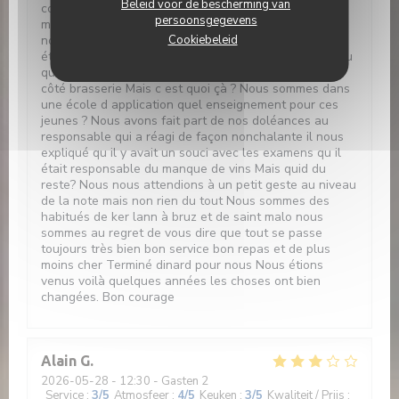
Beleid voor de bescherming van
complètement liquéfie un des mille feuilles n avait
persoonsgegevens
même pas de sucre glace comme les autres. Ensuite
nous avons redemandé à notre serveur si les cafés
Cookiebeleid
étaient compris dans le prix du menu il nous a répondu
que oui. Mais plus de café il a fallu aller le chercher
côté brasserie Mais c est quoi çà ? Nous sommes dans
une école d application quel enseignement pour ces
jeunes ? Nous avons fait part de nos doléances au
responsable qui a réagi de façon nonchalante il nous
expliqué qu il y avait un souci avec les examens qu il
était responsable du manque de vins Mais quid du
reste? Nous nous attendions à un petit geste au niveau
de la note mais non rien du tout Nous sommes des
habitués de ker lann à bruz et de saint malo nous
sommes au regret de vous dire que tout se passe
toujours très bien bon service bon repas et de plus
moins cher Terminé dinard pour nous Nous étions
venus voilà quelques années les choses ont bien
changées. Bon courage
Alain
G
2026-05-28
- 12:30 - Gasten 2
Service
:
3
/5
Atmosfeer
:
4
/5
Keuken
:
3
/5
Kwaliteit / Prijs
: