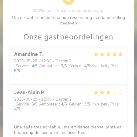
100% gecertificeerde beoordelingen
Onze klanten hebben na hun reservering een beoordeling
gegeven
Onze gastbeoordelingen
Amandine
T
2026-05-28
- 12:30 - Gasten 2
Service
:
4
/5
Atmosfeer
:
3
/5
Keuken
:
4
/5
Kwaliteit / Prijs
:
5
/5
Jean-Alain
P
2026-05-28
- 12:00 - Gasten 2
Service
:
3
/5
Atmosfeer
:
4
/5
Keuken
:
3
/5
Kwaliteit / Prijs
:
4
/5
Une salle très agréable, une ambiance bienveillante et
beaucoup de soin dans les assiettes