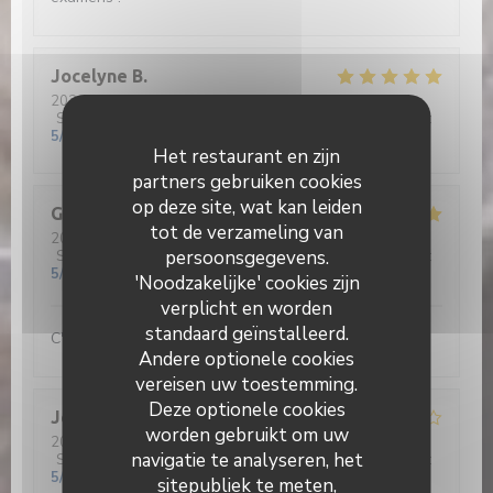
Jocelyne
B
2026-05-27
- 12:30 - Gasten 3
Service
:
4
/5
Atmosfeer
:
4
/5
Keuken
:
5
/5
Kwaliteit / Prijs
:
5
/5
Het restaurant en zijn
partners gebruiken cookies
op deze site, wat kan leiden
Gérard
D
tot de verzameling van
2026-05-26
- 12:30 - Gasten 2
persoonsgegevens.
Service
:
5
/5
Atmosfeer
:
5
/5
Keuken
:
5
/5
Kwaliteit / Prijs
:
5
/5
'Noodzakelijke' cookies zijn
verplicht en worden
standaard geïnstalleerd.
C'est beau de voir nos jeunes aux fourneaux...
Andere optionele cookies
vereisen uw toestemming.
Deze optionele cookies
Jean René
D
worden gebruikt om uw
2026-05-26
- 12:30 - Gasten 2
navigatie te analyseren, het
Service
:
4
/5
Atmosfeer
:
4
/5
Keuken
:
4
/5
Kwaliteit / Prijs
:
5
/5
sitepubliek te meten,