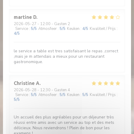
martine
D
2026-05-27
- 12:00 - Gasten 2
Service
:
5
/5
Atmosfeer
:
5
/5
Keuken
:
4
/5
Kwaliteit / Prijs
:
4
/5
le service a table est tres satisfaisant le repas ,correct
,mais je m attendais a mieux pour un restaurant
gastronomique.
Christine
A
2026-05-28
- 12:30 - Gasten 4
Service
:
5
/5
Atmosfeer
:
5
/5
Keuken
:
5
/5
Kwaliteit / Prijs
:
5
/5
Un accueil des plus agréables pour un déjeuner très
réussi entre amis avec un service au top et des mets
délicieux. Nous reviendrons ! Plein de bon pour les
examens !