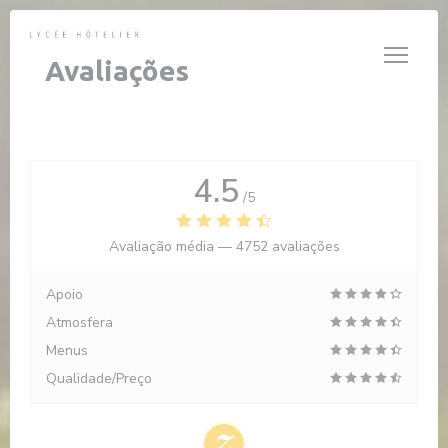
Painel de Gerenciamento de Cookies
Avaliações
4.5
/5
Avaliação média —
4752 avaliações
Apoio
Atmosfera
Menus
Qualidade/Preço