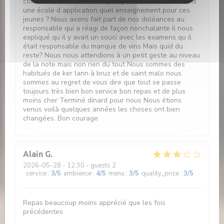
côté brasserie Mais c est quoi çà ? Nous sommes dans
une école d application quel enseignement pour ces
jeunes ? Nous avons fait part de nos doléances au
responsable qui a réagi de façon nonchalante il nous
expliqué qu il y avait un souci avec les examens qu il
était responsable du manque de vins Mais quid du
reste? Nous nous attendions à un petit geste au niveau
de la note mais non rien du tout Nous sommes des
habitués de ker lann à bruz et de saint malo nous
sommes au regret de vous dire que tout se passe
toujours très bien bon service bon repas et de plus
moins cher Terminé dinard pour nous Nous étions
venus voilà quelques années les choses ont bien
changées. Bon courage
Alain
G
2026-05-28
- 12:30 - guests 2
service
:
3
/5
ambience
:
4
/5
menu
:
3
/5
quality_price
:
3
/5
Repas beaucoup moins apprécié que les fois
précédentes