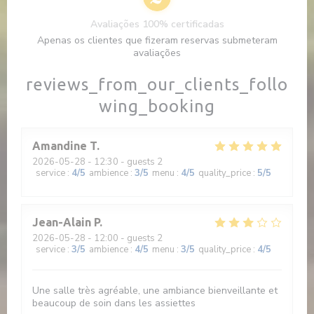
Avaliações 100% certificadas
Apenas os clientes que fizeram reservas submeteram
avaliações
reviews_from_our_clients_follo
wing_booking
Amandine
T
2026-05-28
- 12:30 - guests 2
service
:
4
/5
ambience
:
3
/5
menu
:
4
/5
quality_price
:
5
/5
Jean-Alain
P
2026-05-28
- 12:00 - guests 2
service
:
3
/5
ambience
:
4
/5
menu
:
3
/5
quality_price
:
4
/5
Une salle très agréable, une ambiance bienveillante et
beaucoup de soin dans les assiettes