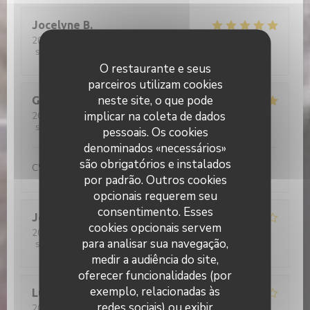
Jocelyne
B
2026-05-27
- 12:30 - guests 3
service
:
4
/5
ambience
:
4
/5
menu
:
5
/5
quality_price
:
5
/5
O restaurante e seus
parceiros utilizam cookies
neste site, o que pode
Gérard
D
implicar na coleta de dados
2026-05-26
- 12:30 - guests 2
service
:
5
/5
ambience
:
5
/5
menu
:
5
/5
quality_price
:
5
/5
pessoais. Os cookies
denominados «necessários»
são obrigatórios e instalados
C'est beau de voir nos jeunes aux fourneaux...
por padrão. Outros cookies
opcionais requerem seu
consentimento. Esses
Jean René
D
cookies opcionais servem
2026-05-26
- 12:30 - guests 2
para analisar sua navegação,
service
:
4
/5
ambience
:
4
/5
menu
:
4
/5
quality_price
:
5
/5
medir a audiência do site,
oferecer funcionalidades (por
exemplo, relacionadas às
Lucrece
C
redes sociais) ou exibir
2026-05-28
- 12:30 - guests 5