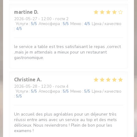
martine
D
2026-05-27
- 12:00 - гости 2
Услуги
:
5
/5
Атмосфера
:
5
/5
Меню
:
4
/5
Цена / качество
:
4
/5
le service a table est tres satisfaisant le repas ,correct
,mais je m attendais a mieux pour un restaurant
gastronomique.
Christine
A
2026-05-28
- 12:30 - гости 4
Услуги
:
5
/5
Атмосфера
:
5
/5
Меню
:
5
/5
Цена / качество
:
5
/5
Un accueil des plus agréables pour un déjeuner très
réussi entre amis avec un service au top et des mets
délicieux. Nous reviendrons ! Plein de bon pour les
examens !