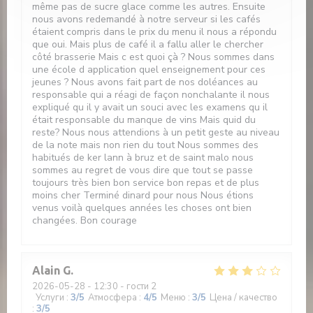
même pas de sucre glace comme les autres. Ensuite
nous avons redemandé à notre serveur si les cafés
étaient compris dans le prix du menu il nous a répondu
que oui. Mais plus de café il a fallu aller le chercher
côté brasserie Mais c est quoi çà ? Nous sommes dans
une école d application quel enseignement pour ces
jeunes ? Nous avons fait part de nos doléances au
responsable qui a réagi de façon nonchalante il nous
expliqué qu il y avait un souci avec les examens qu il
était responsable du manque de vins Mais quid du
reste? Nous nous attendions à un petit geste au niveau
de la note mais non rien du tout Nous sommes des
habitués de ker lann à bruz et de saint malo nous
sommes au regret de vous dire que tout se passe
toujours très bien bon service bon repas et de plus
moins cher Terminé dinard pour nous Nous étions
venus voilà quelques années les choses ont bien
changées. Bon courage
Alain
G
2026-05-28
- 12:30 - гости 2
Услуги
:
3
/5
Атмосфера
:
4
/5
Меню
:
3
/5
Цена / качество
:
3
/5