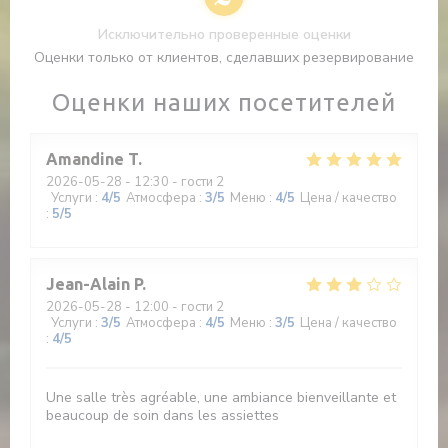
Исключительно проверенные оценки
Оценки только от клиентов, сделавших резервирование
Оценки наших посетителей
Amandine
T
2026-05-28
- 12:30 - гости 2
Услуги
:
4
/5
Атмосфера
:
3
/5
Меню
:
4
/5
Цена / качество
:
5
/5
Jean-Alain
P
2026-05-28
- 12:00 - гости 2
Услуги
:
3
/5
Атмосфера
:
4
/5
Меню
:
3
/5
Цена / качество
:
4
/5
Une salle très agréable, une ambiance bienveillante et
beaucoup de soin dans les assiettes