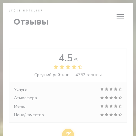
Панель управления cookies
Отзывы
4.5
/5
Средний рейтинг —
4752 отзывы
Услуги
Атмосфера
Меню
Цена/качество