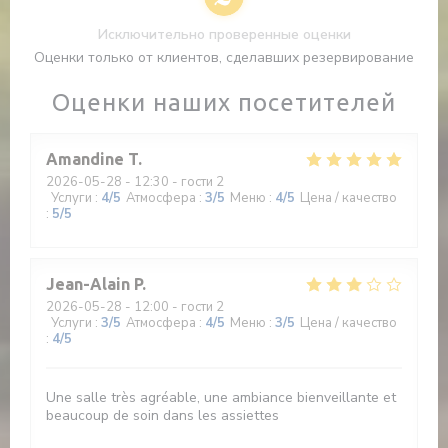
Исключительно проверенные оценки
Оценки только от клиентов, сделавших резервирование
Оценки наших посетителей
Amandine
T
2026-05-28
- 12:30 - гости 2
Услуги
:
4
/5
Атмосфера
:
3
/5
Меню
:
4
/5
Цена / качество
:
5
/5
Jean-Alain
P
2026-05-28
- 12:00 - гости 2
Услуги
:
3
/5
Атмосфера
:
4
/5
Меню
:
3
/5
Цена / качество
:
4
/5
Une salle très agréable, une ambiance bienveillante et
beaucoup de soin dans les assiettes