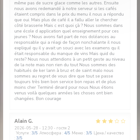
même pas de sucre glace comme les autres. Ensuite
nous avons redemandé à notre serveur si les cafés
étaient compris dans le prix du menu il nous a répondu
que oui. Mais plus de café il a fallu aller le chercher
côté brasserie Mais c est quoi çà ? Nous sommes dans
une école d application quel enseignement pour ces
jeunes ? Nous avons fait part de nos doléances au
responsable qui a réagi de façon nonchalante il nous
expliqué qu il y avait un souci avec les examens qu il
était responsable du manque de vins Mais quid du
reste? Nous nous attendions à un petit geste au niveau
de la note mais non rien du tout Nous sommes des
habitués de ker lann à bruz et de saint malo nous
sommes au regret de vous dire que tout se passe
toujours très bien bon service bon repas et de plus
moins cher Terminé dinard pour nous Nous étions
venus voilà quelques années les choses ont bien
changées. Bon courage
Alain
G
2026-05-28
- 12:30 - гости 2
Услуги
:
3
/5
Атмосфера
:
4
/5
Меню
:
3
/5
Цена / качество
:
3
/5