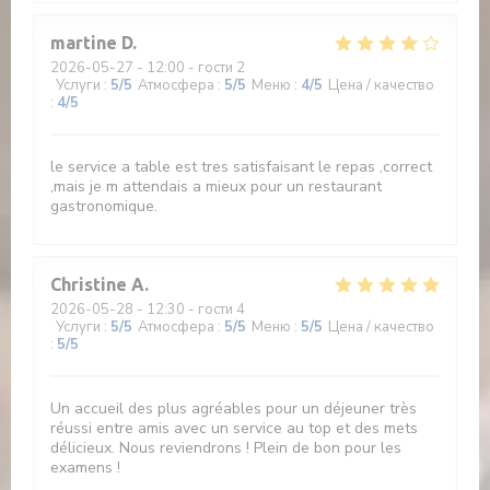
martine
D
2026-05-27
- 12:00 - гости 2
Услуги
:
5
/5
Атмосфера
:
5
/5
Меню
:
4
/5
Цена / качество
:
4
/5
le service a table est tres satisfaisant le repas ,correct
,mais je m attendais a mieux pour un restaurant
gastronomique.
Christine
A
2026-05-28
- 12:30 - гости 4
Услуги
:
5
/5
Атмосфера
:
5
/5
Меню
:
5
/5
Цена / качество
:
5
/5
Un accueil des plus agréables pour un déjeuner très
réussi entre amis avec un service au top et des mets
délicieux. Nous reviendrons ! Plein de bon pour les
examens !