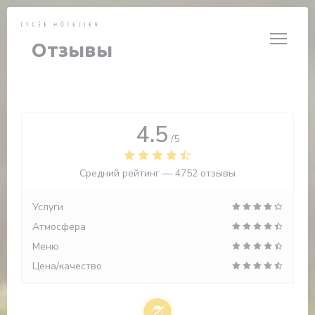
Панель управления cookies
Отзывы
4.5
/5
Средний рейтинг —
4752 отзывы
Услуги
Атмосфера
Меню
Цена/качество