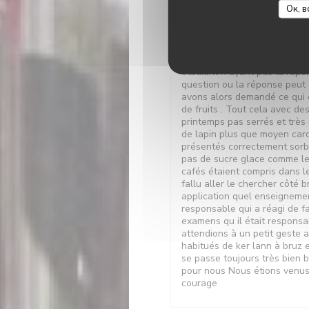
Ок, в
Nous étions prévu pour 12h30
Nous avons eu des fonds de 
verre. Ensuite plus de pain.. 
étudiant n ayant pas la répo
question ou la réponse peut
avons alors demandé ce qui ét
de fruits . Tout cela avec de
printemps pas serrés et très 
de lapin plus que moyen caro
présentés correctement sorbe
pas de sucre glace comme le
cafés étaient compris dans le
fallu aller le chercher côté
application quel enseigneme
responsable qui a réagi de fa
examens qu il était respons
attendions à un petit geste 
habitués de ker lann à bruz 
se passe toujours très bien 
pour nous Nous étions venus
courage