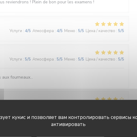
ous reviendrons ! Plein de bon pour les examens !
Услуги
:
4
/5
Атмосфера
:
4
/5
Меню
:
5
/5
Цена / качество
:
5
/5
Услуги
:
5
/5
Атмосфера
:
5
/5
Меню
:
5
/5
Цена / качество
:
5
/5
 aux fourneaux...
Услуги
:
4
/5
Атмосфера
:
4
/5
Меню
:
4
/5
Цена / качество
:
5
/5
ьзует кукис и позволяет вам контролировать сервисы к
активировать
Услуги
:
2
/5
Атмосфера
:
2
/5
Меню
:
2
/5
Цена / качество
:
1
/5