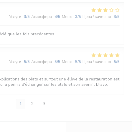
Услуги
:
3
/5
Атмосфера
:
4
/5
Меню
:
3
/5
Цена / качество
:
3
/5
ié que les fois précédentes
Услуги
:
5
/5
Атмосфера
:
5
/5
Меню
:
5
/5
Цена / качество
:
5
/5
explications des plats et surtout une élève de la restauration est
ui a permis d'échanger sur les plats et son avenir . Bravo.
1
2
3