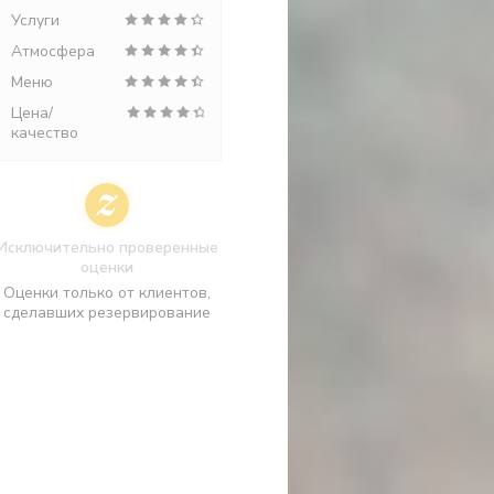
Услуги
Атмосфера
Меню
Цена/
качество
Исключительно проверенные
оценки
Оценки только от клиентов,
сделавших резервирование