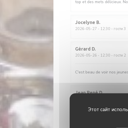
top et des mets délicieux. N
Jocelyne
B
2026-05-27
- 12:30 - гости 3
Gérard
D
2026-05-26
- 12:30 - гости 2
C'est beau de voir nos jeunes
Jean René
D
2026-05-26
- 12:30 - гости 2
Этот сайт испол
Lucrece
C
2026-05-28
- 12:30 - гости 5