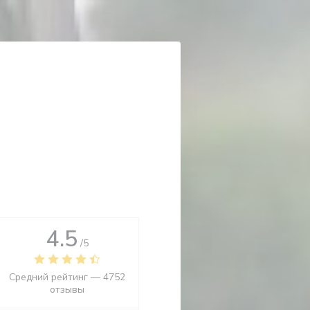
4.5
/5
Средний рейтинг —
4752
отзывы