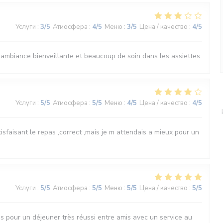
Услуги
:
3
/5
Атмосфера
:
4
/5
Меню
:
3
/5
Цена / качество
:
4
/5
 ambiance bienveillante et beaucoup de soin dans les assiettes
Услуги
:
5
/5
Атмосфера
:
5
/5
Меню
:
4
/5
Цена / качество
:
4
/5
tisfaisant le repas ,correct ,mais je m attendais a mieux pour un
Услуги
:
5
/5
Атмосфера
:
5
/5
Меню
:
5
/5
Цена / качество
:
5
/5
s pour un déjeuner très réussi entre amis avec un service au