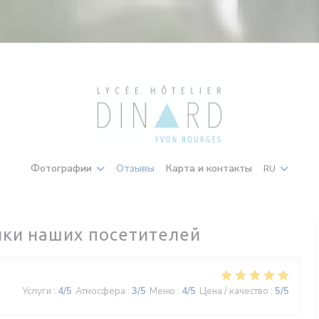
Фотографии
Отзывы
Карта и контакты
RU
ки наших посетителей
Услуги
:
4
/5
Атмосфера
:
3
/5
Меню
:
4
/5
Цена / качество
:
5
/5