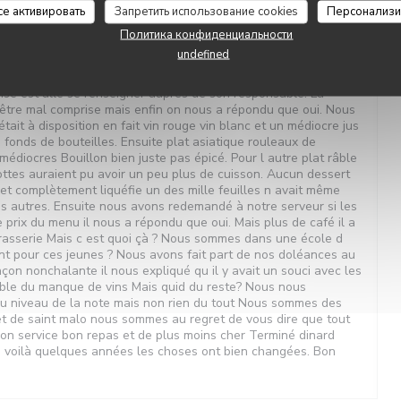
се активировать
Запретить использование cookies
Персонализи
Политика конфиденциальности
 Nous sommes arrivés à l heure Plus de vin ni rouge ni blanc
undefined
bouteille en encore une personne a reçu vraiment un fond de
Par ailleurs nous avons demandé si apéritif était compris le petit
nse est allé se renseigner auprès de son responsable. La
 être mal comprise mais enfin on nous a répondu que oui. Nous
ait à disposition en fait vin rouge vin blanc et un médiocre jus
s fonds de bouteilles. Ensuite plat asiatique rouleaux de
médiocres Bouillon bien juste pas épicé. Pour l autre plat râble
ttes auraient pu avoir un peu plus de cuisson. Aucun dessert
t complètement liquéfie un des mille feuilles n avait même
s autres. Ensuite nous avons redemandé à notre serveur si les
 prix du menu il nous a répondu que oui. Mais plus de café il a
 brasserie Mais c est quoi çà ? Nous sommes dans une école d
nt pour ces jeunes ? Nous avons fait part de nos doléances au
çon nonchalante il nous expliqué qu il y avait un souci avec les
able du manque de vins Mais quid du reste? Nous nous
au niveau de la note mais non rien du tout Nous sommes des
et de saint malo nous sommes au regret de vous dire que tout
bon service bon repas et de plus moins cher Terminé dinard
 voilà quelques années les choses ont bien changées. Bon