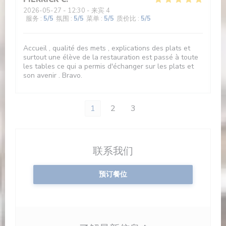
2026-05-27
- 12:30 - 来宾 4
服务
:
5
/5
氛围
:
5
/5
菜单
:
5
/5
质价比
:
5
/5
Accueil , qualité des mets , explications des plats et
surtout une élève de la restauration est passé à toute
les tables ce qui a permis d'échanger sur les plats et
son avenir . Bravo.
1
2
3
联系我们
预订餐位