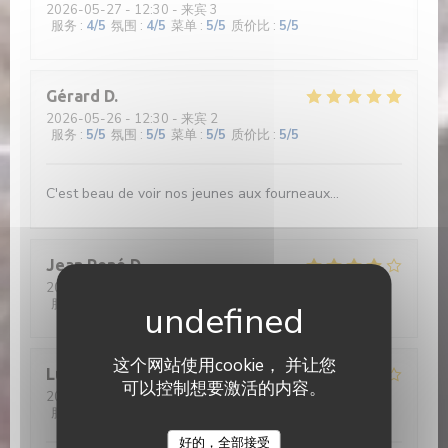
2026-05-27
- 12:30 - 来宾 3
服务
:
4
/5
氛围
:
4
/5
菜单
:
5
/5
质价比
:
5
/5
Gérard
D
2026-05-26
- 12:30 - 来宾 2
服务
:
5
/5
氛围
:
5
/5
菜单
:
5
/5
质价比
:
5
/5
C'est beau de voir nos jeunes aux fourneaux...
Jean René
D
2026-05-26
- 12:30 - 来宾 2
服务
:
4
/5
氛围
:
4
/5
菜单
:
4
/5
质价比
:
5
/5
这个网站使用cookie， 并让您
Lucrece
C
可以控制想要激活的内容。
2026-05-28
- 12:30 - 来宾 5
服务
:
2
/5
氛围
:
2
/5
菜单
:
2
/5
质价比
:
1
/5
好的，全部接受