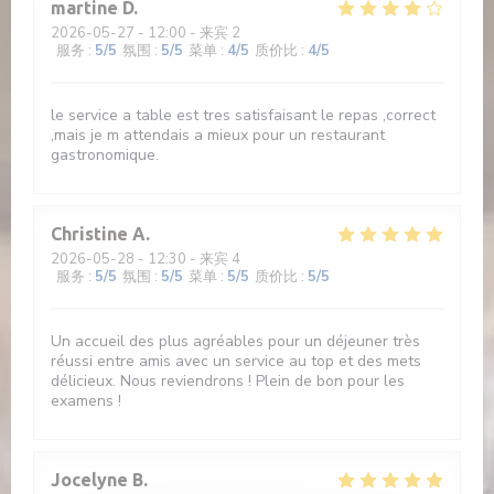
martine
D
2026-05-27
- 12:00 - 来宾 2
服务
:
5
/5
氛围
:
5
/5
菜单
:
4
/5
质价比
:
4
/5
le service a table est tres satisfaisant le repas ,correct
,mais je m attendais a mieux pour un restaurant
gastronomique.
Christine
A
2026-05-28
- 12:30 - 来宾 4
服务
:
5
/5
氛围
:
5
/5
菜单
:
5
/5
质价比
:
5
/5
Un accueil des plus agréables pour un déjeuner très
réussi entre amis avec un service au top et des mets
délicieux. Nous reviendrons ! Plein de bon pour les
examens !
Jocelyne
B