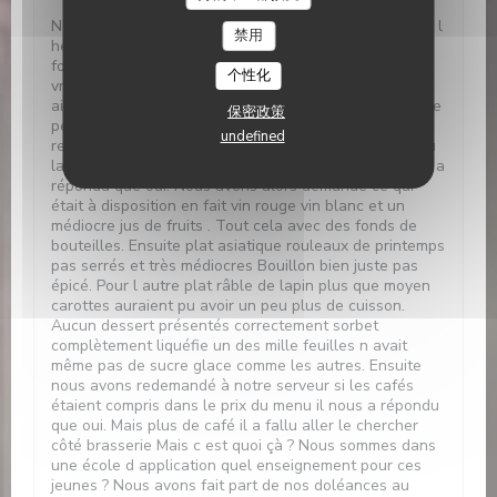
Nous étions prévu pour 12h30 Nous sommes arrivés à l
禁用
heure Plus de vin ni rouge ni blanc Nous avons eu des
fonds de bouteille en encore une personne a reçu
个性化
vraiment un fond de verre. Ensuite plus de pain.. Par
ailleurs nous avons demandé si apéritif était compris le
保密政策
petit étudiant n ayant pas la réponse est allé se
undefined
renseigner auprès de son responsable. La question ou
la réponse peut être mal comprise mais enfin on nous a
répondu que oui. Nous avons alors demandé ce qui
était à disposition en fait vin rouge vin blanc et un
médiocre jus de fruits . Tout cela avec des fonds de
bouteilles. Ensuite plat asiatique rouleaux de printemps
pas serrés et très médiocres Bouillon bien juste pas
épicé. Pour l autre plat râble de lapin plus que moyen
carottes auraient pu avoir un peu plus de cuisson.
Aucun dessert présentés correctement sorbet
complètement liquéfie un des mille feuilles n avait
même pas de sucre glace comme les autres. Ensuite
nous avons redemandé à notre serveur si les cafés
étaient compris dans le prix du menu il nous a répondu
que oui. Mais plus de café il a fallu aller le chercher
côté brasserie Mais c est quoi çà ? Nous sommes dans
une école d application quel enseignement pour ces
jeunes ? Nous avons fait part de nos doléances au