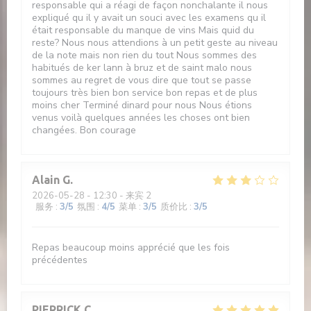
responsable qui a réagi de façon nonchalante il nous
expliqué qu il y avait un souci avec les examens qu il
était responsable du manque de vins Mais quid du
reste? Nous nous attendions à un petit geste au niveau
de la note mais non rien du tout Nous sommes des
habitués de ker lann à bruz et de saint malo nous
sommes au regret de vous dire que tout se passe
toujours très bien bon service bon repas et de plus
moins cher Terminé dinard pour nous Nous étions
venus voilà quelques années les choses ont bien
changées. Bon courage
Alain
G
2026-05-28
- 12:30 - 来宾 2
服务
:
3
/5
氛围
:
4
/5
菜单
:
3
/5
质价比
:
3
/5
Repas beaucoup moins apprécié que les fois
précédentes
PIERRICK
C