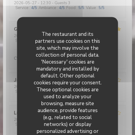
2026-05-27
- 12:30 - Guests 3
Service
:
4
/5
Ambiance
:
4
/5
Food
:
5
/5
Value
:
5
/5
Gérard
D
The restaurant and its
2026-05-26
- 12:30 - Guests 2
partners use cookies on this
Service
:
5
/5
Ambiance
:
5
/5
Food
:
5
/5
Value
:
5
/5
site, which may involve the
collection of personal data.
C'est beau de voir nos jeunes aux fourneaux...
'Necessary' cookies are
mandatory and installed by
default. Other optional
Jean René
D
cookies require your consent.
2026-05-26
- 12:30 - Guests 2
These optional cookies are
Service
:
4
/5
Ambiance
:
4
/5
Food
:
4
/5
Value
:
5
/5
used to analyze your
browsing, measure site
audience, provide features
Lucrece
C
(e.g., related to social
2026-05-28
- 12:30 - Guests 5
networks) or display
Service
:
2
/5
Ambiance
:
2
/5
Food
:
2
/5
Value
:
1
/5
personalized advertising or