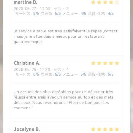
martine
D
2026-05-27
- 12:00 - ゲスト 2
サービス
:
5
/5
雰囲気
:
5
/5
メニュー
:
4
/5
品質-価格
:
4
/5
le service a table est tres satisfaisant le repas ,correct
,mais je m attendais a mieux pour un restaurant
gastronomique.
Christine
A
2026-05-28
- 12:30 - ゲスト 4
サービス
:
5
/5
雰囲気
:
5
/5
メニュー
:
5
/5
品質-価格
:
5
/5
Un accueil des plus agréables pour un déjeuner très
réussi entre amis avec un service au top et des mets
délicieux. Nous reviendrons ! Plein de bon pour les
examens !
Jocelyne
B