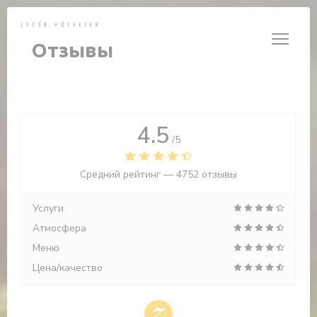
Панель управления cookies
Отзывы
4.5
/5
Средний рейтинг —
4752 отзывы
Услуги
Атмосфера
Меню
Цена/качество