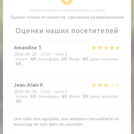
Исключительно проверенные оценки
Оценки только от клиентов, сделавших резервирование
Оценки наших посетителей
Amandine
T
2026-05-28
- 12:30 - гости 2
Услуги
:
4
/5
Атмосфера
:
3
/5
Меню
:
4
/5
Цена / качество
:
5
/5
Jean-Alain
P
2026-05-28
- 12:00 - гости 2
Услуги
:
3
/5
Атмосфера
:
4
/5
Меню
:
3
/5
Цена / качество
:
4
/5
Une salle très agréable, une ambiance bienveillante et
beaucoup de soin dans les assiettes