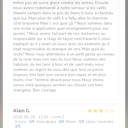
même pas de sucre glace comme les autres. Ensuite
nous avons redemandé à notre serveur si les cafés
étaient compris dans le prix du menu il nous a répondu
que oui. Mais plus de café il a fallu aller le chercher
côté brasserie Mais c est quoi çà ? Nous sommes dans
une école d application quel enseignement pour ces
jeunes ? Nous avons fait part de nos doléances au
responsable qui a réagi de façon nonchalante il nous
expliqué qu il y avait un souci avec les examens qu il
était responsable du manque de vins Mais quid du
reste? Nous nous attendions à un petit geste au niveau
de la note mais non rien du tout Nous sommes des
habitués de ker lann à bruz et de saint malo nous
sommes au regret de vous dire que tout se passe
toujours très bien bon service bon repas et de plus
moins cher Terminé dinard pour nous Nous étions
venus voilà quelques années les choses ont bien
changées. Bon courage
Alain
G
2026-05-28
- 12:30 - гости 2
Услуги
:
3
/5
Атмосфера
:
4
/5
Меню
:
3
/5
Цена / качество
:
3
/5