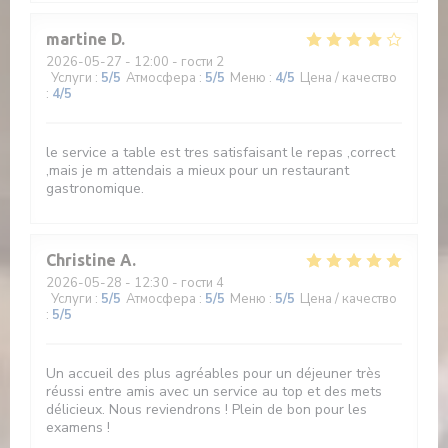
martine
D
2026-05-27
- 12:00 - гости 2
Услуги
:
5
/5
Атмосфера
:
5
/5
Меню
:
4
/5
Цена / качество
:
4
/5
le service a table est tres satisfaisant le repas ,correct
,mais je m attendais a mieux pour un restaurant
gastronomique.
Christine
A
2026-05-28
- 12:30 - гости 4
Услуги
:
5
/5
Атмосфера
:
5
/5
Меню
:
5
/5
Цена / качество
:
5
/5
Un accueil des plus agréables pour un déjeuner très
réussi entre amis avec un service au top et des mets
délicieux. Nous reviendrons ! Plein de bon pour les
examens !