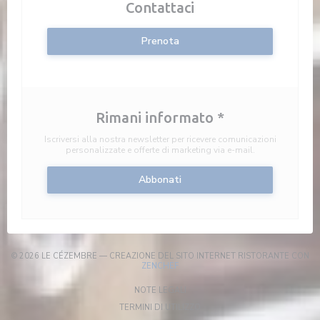
Contattaci
Prenota
Rimani informato
*
Iscriversi alla nostra newsletter per ricevere comunicazioni
personalizzate e offerte di marketing via e-mail.
Abbonati
© 2026 LE CÉZEMBRE — CREAZIONE DEL SITO INTERNET RISTORANTE CON
((APRE UNA NUOVA FINESTRA))
ZENCHEF
((APRE UNA NUOVA FINESTRA))
NOTE LEGALI
((APRE UNA NUOVA FINESTRA)
TERMINI DI UTILIZZO