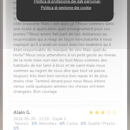
Politica di protezione dei dati personali
même pas de sucre glace comme les autres. Ensuite
Politica di gestione dei cookie
nous avons redemandé à notre serveur si les cafés
étaient compris dans le prix du menu il nous a répondu
que oui. Mais plus de café il a fallu aller le chercher
côté brasserie Mais c est quoi çà ? Nous sommes dans
une école d application quel enseignement pour ces
jeunes ? Nous avons fait part de nos doléances au
responsable qui a réagi de façon nonchalante il nous
expliqué qu il y avait un souci avec les examens qu il
était responsable du manque de vins Mais quid du
reste? Nous nous attendions à un petit geste au niveau
de la note mais non rien du tout Nous sommes des
habitués de ker lann à bruz et de saint malo nous
sommes au regret de vous dire que tout se passe
toujours très bien bon service bon repas et de plus
moins cher Terminé dinard pour nous Nous étions
venus voilà quelques années les choses ont bien
changées. Bon courage
Alain
G
2026-05-28
- 12:30 - Ospiti 2
Servizio
:
3
/5
Atmosfera
:
4
/5
Cucina
:
3
/5
Qualità / Prezzo
:
3
/5