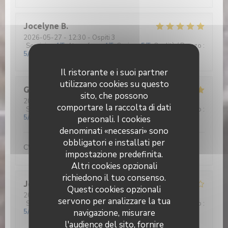
Jocelyne
B
2026-05-27
- 12:30 - Ospiti 3
Servizio
:
4
/5
Atmosfera
:
4
/5
Cucina
:
5
/5
Qualità / Prezzo
:
5
/5
Il ristorante e i suoi partner
utilizzano cookies su questo
Gérard
D
sito, che possono
2026-05-26
- 12:30 - Ospiti 2
comportare la raccolta di dati
Servizio
:
5
/5
Atmosfera
:
5
/5
Cucina
:
5
/5
Qualità / Prezzo
:
5
/5
personali. I cookies
denominati «necessari» sono
obbligatori e installati per
C'est beau de voir nos jeunes aux fourneaux...
impostazione predefinita.
Altri cookies opzionali
richiedono il tuo consenso.
Jean René
D
Questi cookies opzionali
2026-05-26
- 12:30 - Ospiti 2
servono per analizzare la tua
Servizio
:
4
/5
Atmosfera
:
4
/5
Cucina
:
4
/5
Qualità / Prezzo
:
navigazione, misurare
5
/5
l'audience del sito, fornire