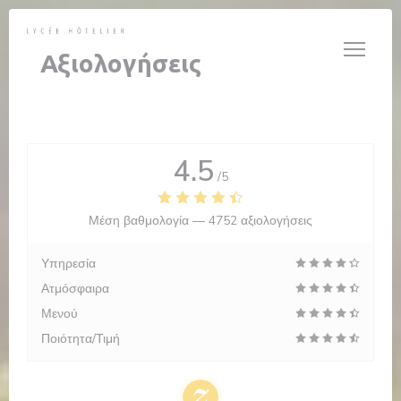
Πίνακας διαχείρισης "Μπισκότων" (Cookies)
Αξιολογήσεις
4.5
/5
Μέση βαθμολογία —
4752 αξιολογήσεις
Υπηρεσία
Ατμόσφαιρα
Μενού
Ποιότητα/Τιμή