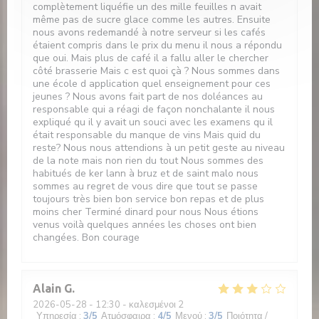
complètement liquéfie un des mille feuilles n avait
même pas de sucre glace comme les autres. Ensuite
nous avons redemandé à notre serveur si les cafés
étaient compris dans le prix du menu il nous a répondu
que oui. Mais plus de café il a fallu aller le chercher
côté brasserie Mais c est quoi çà ? Nous sommes dans
une école d application quel enseignement pour ces
jeunes ? Nous avons fait part de nos doléances au
responsable qui a réagi de façon nonchalante il nous
expliqué qu il y avait un souci avec les examens qu il
était responsable du manque de vins Mais quid du
reste? Nous nous attendions à un petit geste au niveau
de la note mais non rien du tout Nous sommes des
habitués de ker lann à bruz et de saint malo nous
sommes au regret de vous dire que tout se passe
toujours très bien bon service bon repas et de plus
moins cher Terminé dinard pour nous Nous étions
venus voilà quelques années les choses ont bien
changées. Bon courage
Alain
G
2026-05-28
- 12:30 - καλεσμένοι 2
Υπηρεσία
:
3
/5
Ατμόσφαιρα
:
4
/5
Μενού
:
3
/5
Ποιότητα /