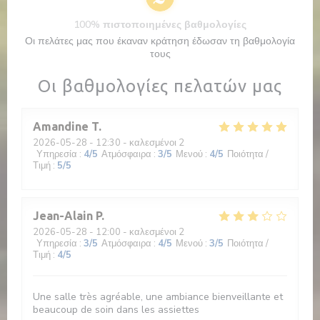
100% πιστοποιημένες βαθμολογίες
Οι πελάτες μας που έκαναν κράτηση έδωσαν τη βαθμολογία
τους
Οι βαθμολογίες πελατών μας
Amandine
T
2026-05-28
- 12:30 - καλεσμένοι 2
Υπηρεσία
:
4
/5
Ατμόσφαιρα
:
3
/5
Μενού
:
4
/5
Ποιότητα /
Τιμή
:
5
/5
Jean-Alain
P
2026-05-28
- 12:00 - καλεσμένοι 2
Υπηρεσία
:
3
/5
Ατμόσφαιρα
:
4
/5
Μενού
:
3
/5
Ποιότητα /
Τιμή
:
4
/5
Une salle très agréable, une ambiance bienveillante et
beaucoup de soin dans les assiettes