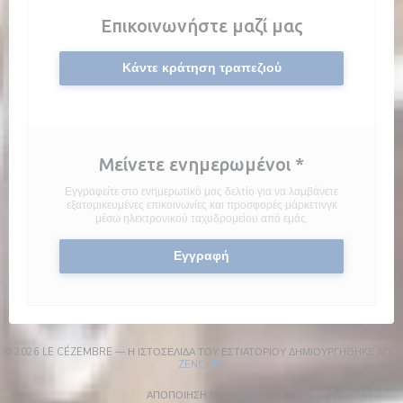
Επικοινωνήστε μαζί μας
Κάντε κράτηση τραπεζιού
Μείνετε ενημερωμένοι
*
Εγγραφείτε στο ενημερωτικό μας δελτίο για να λαμβάνετε
εξατομικευμένες επικοινωνίες και προσφορές μάρκετινγκ
μέσω ηλεκτρονικού ταχυδρομείου από εμάς.
Εγγραφή
© 2026 LE CÉZEMBRE — Η ΙΣΤΟΣΕΛΊΔΑ ΤΟΥ ΕΣΤΙΑΤΟΡΊΟΥ ΔΗΜΙΟΥΡΓΉΘΗΚΕ ΑΠΌ
((ΑΝΟΊΓΕΙ ΣΕ ΝΈΟ ΠΑΡΆΘΥΡΟ))
ZENCHEF
((ΑΝΟΊΓΕΙ ΣΕ ΝΈΟ ΠΑΡΆΘΥΡΟ))
ΑΠΟΠΟΊΗΣΗ ΕΥΘΎΝΗΣ