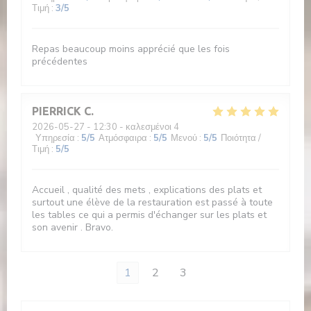
Τιμή
:
3
/5
Repas beaucoup moins apprécié que les fois
précédentes
PIERRICK
C
2026-05-27
- 12:30 - καλεσμένοι 4
Υπηρεσία
:
5
/5
Ατμόσφαιρα
:
5
/5
Μενού
:
5
/5
Ποιότητα /
Τιμή
:
5
/5
Accueil , qualité des mets , explications des plats et
surtout une élève de la restauration est passé à toute
les tables ce qui a permis d'échanger sur les plats et
son avenir . Bravo.
1
2
3