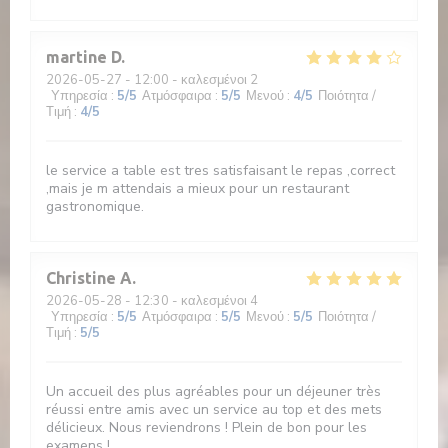
martine
D
2026-05-27
- 12:00 - καλεσμένοι 2
Υπηρεσία
:
5
/5
Ατμόσφαιρα
:
5
/5
Μενού
:
4
/5
Ποιότητα /
Τιμή
:
4
/5
le service a table est tres satisfaisant le repas ,correct
,mais je m attendais a mieux pour un restaurant
gastronomique.
Christine
A
2026-05-28
- 12:30 - καλεσμένοι 4
Υπηρεσία
:
5
/5
Ατμόσφαιρα
:
5
/5
Μενού
:
5
/5
Ποιότητα /
Τιμή
:
5
/5
Un accueil des plus agréables pour un déjeuner très
réussi entre amis avec un service au top et des mets
délicieux. Nous reviendrons ! Plein de bon pour les
examens !