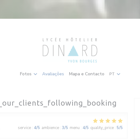
Fotos
Avaliações
Mapa e Contacto
PT
_our_clients_following_booking
2
service
:
4
/5
ambience
:
3
/5
menu
:
4
/5
quality_price
:
5
/5