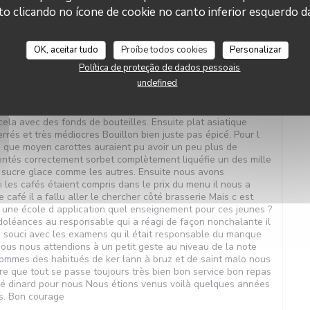
5
service
:
2
/5
ambience
:
2
/5
menu
:
2
/5
quality_price
:
1
/5
clicando no ícone de cookie no canto inferior esquerdo da
 Nous sommes arrivés à l heure Plus de vin ni rouge ni blanc
OK, aceitar tudo
Proíbe todos cookies
Personalizar
bouteille en encore une personne a reçu vraiment un fond de
Política de proteção de dados pessoais
 Par ailleurs nous avons demandé si apéritif était compris le
undefined
a réponse est allé se renseigner auprès de son responsable.
ut être mal comprise mais enfin on nous a répondu que oui.
ui était à disposition en fait vin rouge vin blanc et un
 cela avec des fonds de bouteilles. Ensuite plat asiatique
rés et très médiocres Bouillon bien juste pas épicé. Pour l
us que moyen carottes auraient pu avoir un peu plus de
entés correctement sorbet complètement liquéfie un des mille
e sucre glace comme les autres. Ensuite nous avons
 les cafés étaient compris dans le prix du menu il nous a
 café il a fallu aller le chercher côté brasserie Mais c est
une école d application quel enseignement pour ces jeunes ?
doléances au responsable qui a réagi de façon nonchalante il
un souci avec les examens qu il était responsable du manque
Nous nous attendions à un petit geste au niveau de la note
sommes des habitués de ker lann à bruz et de saint malo nous
e que tout se passe toujours très bien bon service bon repas
né dinard pour nous Nous étions venus voilà quelques années
s. Bon courage