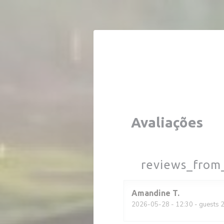
Painel de Gerenciamento de Cookies
Avaliações
reviews_from
Amandine
T
2026-05-28
- 12:30 - guests 