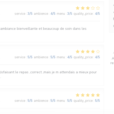
2
service
:
3
/5
ambience
:
4
/5
menu
:
3
/5
quality_price
:
4
/5
 ambiance bienveillante et beaucoup de soin dans les
2
service
:
5
/5
ambience
:
5
/5
menu
:
4
/5
quality_price
:
4
/5
A
re
tisfaisant le repas ,correct ,mais je m attendais a mieux pour
.
4
service
:
5
/5
ambience
:
5
/5
menu
:
5
/5
quality_price
:
5
/5