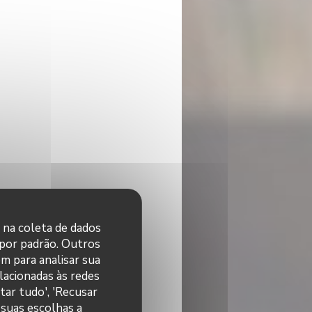
r na coleta de dados
 por padrão. Outros
m para analisar sua
elacionadas às redes
tar tudo', 'Recusar
 suas escolhas a