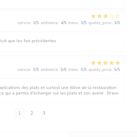
2
service
:
3
/5
ambience
:
4
/5
menu
:
3
/5
quality_price
:
3
/5
ié que les fois précédentes
4
service
:
5
/5
ambience
:
5
/5
menu
:
5
/5
quality_price
:
5
/5
explications des plats et surtout une élève de la restauration
ce qui a permis d'échanger sur les plats et son avenir . Bravo.
1
2
3