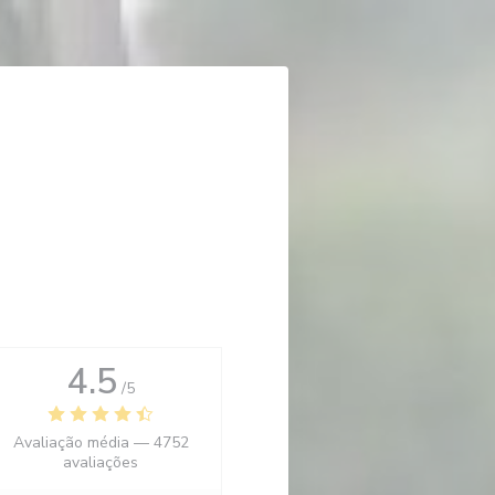
4.5
/5
Avaliação média —
4752
avaliações